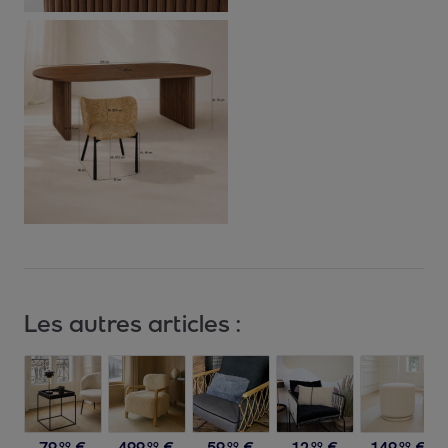
Les autres articles :
79
,
€
499
,
€
59
,
€
12
,
€
149
,
€
99
99
99
99
99