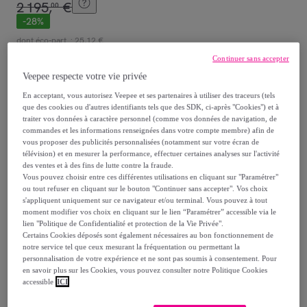
2
195
,
€
00
-
28
%
dont
éco-part.
: 25,12 €
Continuer sans accepter
Reprise possible de votre ancien produit
,
Veepee respecte votre vie privée
En acceptant, vous autorisez Veepee et ses partenaires à utiliser des traceurs (tels
que des cookies ou d'autres identifiants tels que des SDK, ci-après "Cookies") et à
voir les conditions.
traiter vos données à caractère personnel (comme vos données de navigation, de
commandes et les informations renseignées dans votre compte membre) afin de
vous proposer des publicités personnalisées (notamment sur votre écran de
Vendu par
GROUPE LEBRUN
télévision) et en mesurer la performance, effectuer certaines analyses sur l'activité
des ventes et à des fins de lutte contre la fraude.
Vous pouvez choisir entre ces différentes utilisations en cliquant sur "Paramétrer"
ou tout refuser en cliquant sur le bouton "Continuer sans accepter". Vos choix
s'appliquent uniquement sur ce navigateur et/ou terminal. Vous pouvez à tout
moment modifier vos choix en cliquant sur le lien “Paramétrer” accessible via le
Livraison
lien "Politique de Confidentialité et protection de la Vie Privée".
Certains Cookies déposés sont également nécessaires au bon fonctionnement de
notre service tel que ceux mesurant la fréquentation ou permettant la
Livraison offerte par la marque
personnalisation de votre expérience et ne sont pas soumis à consentement. Pour
en savoir plus sur les Cookies, vous pouvez consulter notre Politique Cookies
accessible
ICI
Livraison estimée: entre le
14/08
et le
17/08