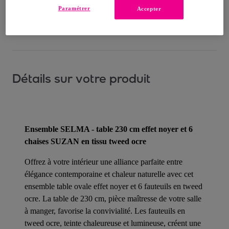
Paramétrer
Accepter
Comment ça marche ?
Détails sur votre produit
Ensemble SELMA - table 230 cm effet noyer et 6
chaises SUZAN en tissu tweed ocre
Offrez à votre intérieur une alliance parfaite entre
élégance contemporaine et chaleur naturelle avec cet
ensemble table ovale effet noyer et 6 fauteuils en tweed
ocre. La table de 230 cm, pièce maîtresse de votre salle
à manger, favorise la convivialité. Les fauteuils en
tweed ocre, teinte chaleureuse et lumineuse, créent une