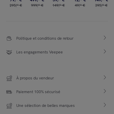
295
,
€
999
,
€
149
,
€
49
,
€
395
,
€
00
00
00
00
00
Politique et conditions de retour
Les engagements Veepee
À propos du vendeur
Paiement 100% sécurisé
Une sélection de belles marques