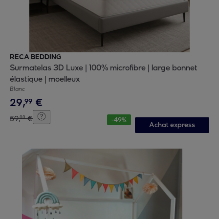
RECA BEDDING
Surmatelas 3D Luxe | 100% microfibre | large bonnet
élastique | moelleux
Blanc
29
,
€
99
59
,
€
00
-
49
%
Achat express