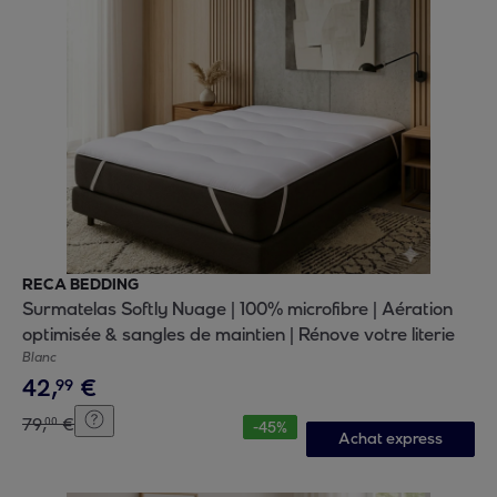
RECA BEDDING
Surmatelas Softly Nuage | 100% microfibre | Aération
optimisée & sangles de maintien | Rénove votre literie
Blanc
42
,
€
99
79
,
€
00
-
45
%
Achat express