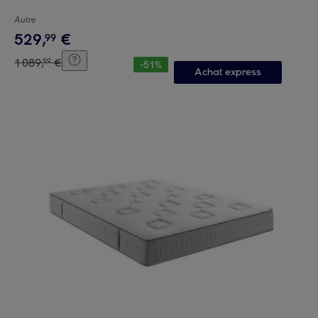
Autre
529
,
€
99
1
089
,
€
99
-
51
%
Achat express