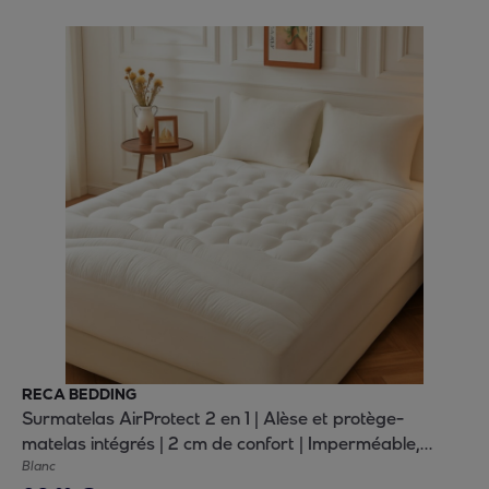
RECA BEDDING
Surmatelas AirProtect 2 en 1 | Alèse et protège-
matelas intégrés | 2 cm de confort | Imperméable,
moelleux, aéré, hypoallergénique
Blanc