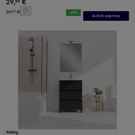
29
,
€
99
59
,
€
00
-
49
%
Achat express
Alday