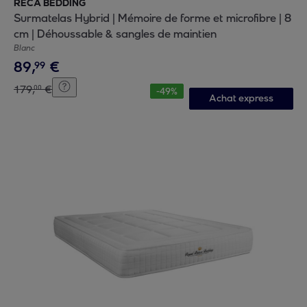
RECA BEDDING
Surmatelas Hybrid | Mémoire de forme et microfibre | 8
cm | Déhoussable & sangles de maintien
Blanc
89
,
€
99
179
,
€
00
-
49
%
Achat express