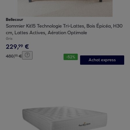
Bellecour
Sommier Kit15 Technologie Tri-Lattes, Bois Épicéa, H30
cm, Lattes Actives, Aération Optimale
Gris
229
,
€
99
480
,
€
99
-
52
%
Achat express