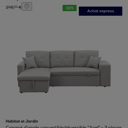
298
,
€
00
-
50
%
Achat express
Habitat et Jardin
Canapé d'angle convertible/réversible "Axel" - 3 places