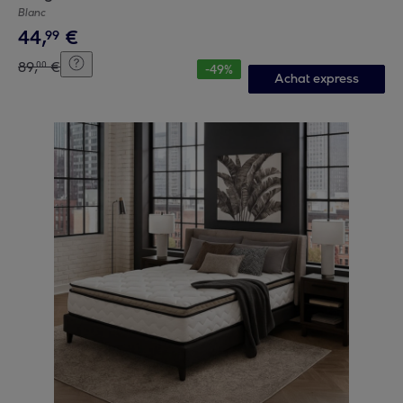
Blanc
44
,
€
99
89
,
€
00
-
49
%
Achat express