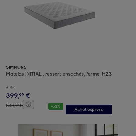
SIMMONS
Matelas INITIAL , ressort ensachés, ferme, H23
Autre
399
,
€
99
849
,
€
99
-
52
%
Achat express