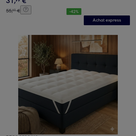
31
,
€
99
55
,
€
60
-
42
%
Achat express