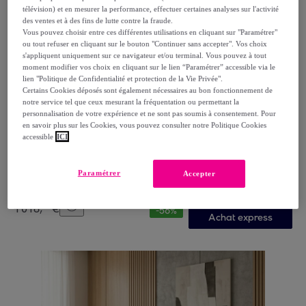
télévision) et en mesurer la performance, effectuer certaines analyses sur l'activité
des ventes et à des fins de lutte contre la fraude.
Vous pouvez choisir entre ces différentes utilisations en cliquant sur "Paramétrer"
ou tout refuser en cliquant sur le bouton "Continuer sans accepter". Vos choix
s'appliquent uniquement sur ce navigateur et/ou terminal. Vous pouvez à tout
moment modifier vos choix en cliquant sur le lien “Paramétrer” accessible via le
lien "Politique de Confidentialité et protection de la Vie Privée".
Certains Cookies déposés sont également nécessaires au bon fonctionnement de
notre service tel que ceux mesurant la fréquentation ou permettant la
personnalisation de votre expérience et ne sont pas soumis à consentement. Pour
Bellecour
en savoir plus sur les Cookies, vous pouvez consulter notre Politique Cookies
Matelas Copenhague, Soutien Ferme, 24 cm, Mémoire
accessible
ICI
de Forme & mousse Supersoft
Blanc
Paramétrer
Accepter
439
,
€
99
1
018
,
€
99
-
56
%
Achat express