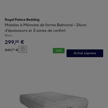
Royal Palace Bedding
Matelas à Mémoire de forme Balmoral - 24cm
d'épaisseurs et 3 zones de confort
Blanc
299
,
€
00
849
,
€
00
-
64
%
Achat express