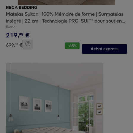
RECA BEDDING
Matelas Sultan | 100% Mémoire de forme | Surmatelas
intégré | 22 cm | Technologie PRO-SUIT® pour soutien
progressif
Blanc
219
,
€
99
699
,
€
00
-
68
%
Achat express