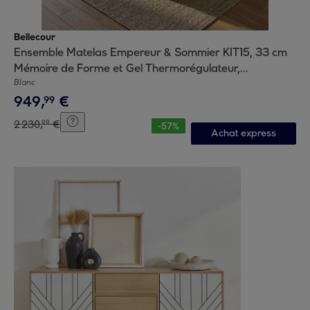
Bellecour
Ensemble Matelas Empereur & Sommier KIT15, 33 cm
Mémoire de Forme et Gel Thermorégulateur,
technologie Tri-Lattes, Soutien Ferme
Blanc
949
,
€
99
2
230
,
€
99
-
57
%
Achat express