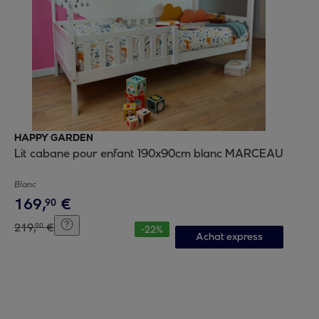
HAPPY GARDEN
Lit cabane pour enfant 190x90cm blanc MARCEAU
Blanc
169
,
€
90
219
,
€
90
-
22
%
Achat express