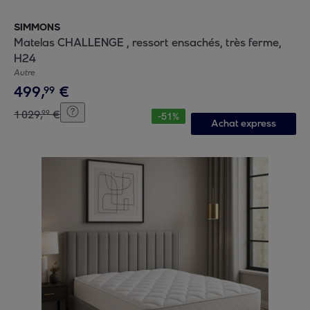
SIMMONS
Matelas CHALLENGE , ressort ensachés, très ferme,
H24
Autre
499
,
€
99
1
029
,
€
99
-
51
%
Achat express