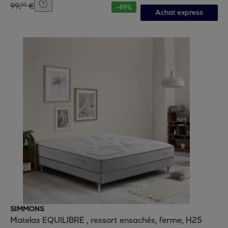
99
,
€
00
-
49
%
Achat express
SIMMONS
Matelas EQUILIBRE , ressort ensachés, ferme, H25