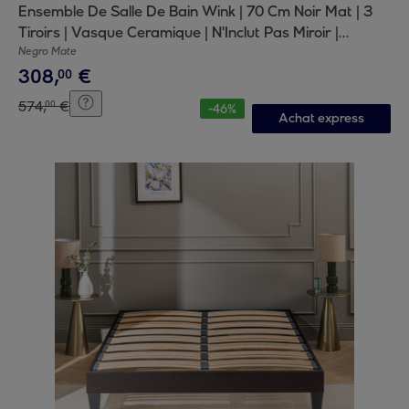
Ensemble De Salle De Bain Wink | 70 Cm Noir Mat | 3
Tiroirs | Vasque Ceramique | N'Inclut Pas Miroir |
Mueble Montado | Alday
Negro Mate
308
,
€
00
574
,
€
00
-
46
%
Achat express