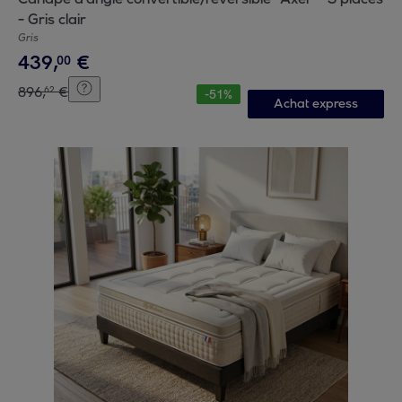
- Gris clair
Gris
439
,
€
00
896
,
€
62
-
51
%
Achat express