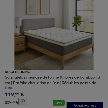
RECA BEDDING
Surmatelas mémoire de forme & fibres de bambou | 8
cm | Parfaite circulation de l'air | Réduit les points de
pression
Blanc
119
,
€
99
239
,
€
00
-
49
%
Achat express