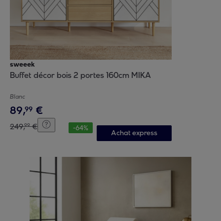
sweeek
Buffet décor bois 2 portes 160cm MIKA
Blanc
89
,
€
99
249
,
€
99
-
64
%
Achat express