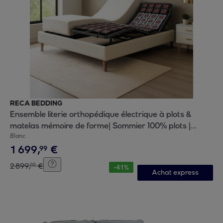
RECA BEDDING
Ensemble literie orthopédique électrique à plots &
matelas mémoire de forme| Sommier 100% plots |
Contours de lit inclus | Moteur et Télécommande inclus
Blanc
1
699
,
€
99
2
899
,
€
00
-
41
%
Achat express