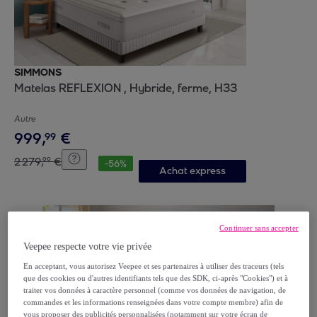
SIMMONS
Matelas REFLEXION , Hybride, ferme, H33
Autre
999
,
€
99
2
279
,
€
99
-
56
%
Achat express
Continuer sans accepter
Veepee respecte votre vie privée
En acceptant, vous autorisez Veepee et ses partenaires à utiliser des traceurs (tels
que des cookies ou d'autres identifiants tels que des SDK, ci-après "Cookies") et à
traiter vos données à caractère personnel (comme vos données de navigation, de
commandes et les informations renseignées dans votre compte membre) afin de
vous proposer des publicités personnalisées (notamment sur votre écran de