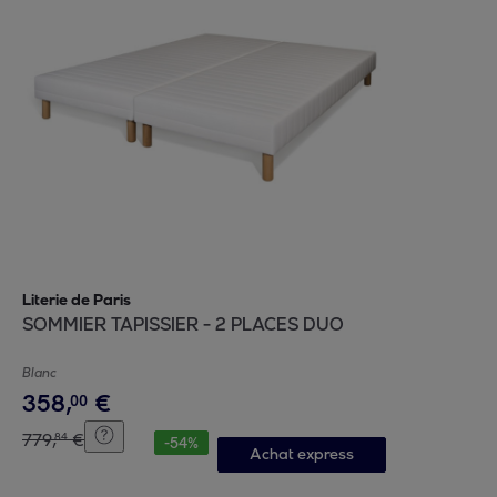
Literie de Paris
SOMMIER TAPISSIER - 2 PLACES DUO
Blanc
358
,
€
00
779
,
€
84
-
54
%
Achat express