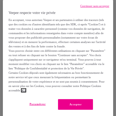
Continuer sans accepter
dont
éco-part.
: 1,5 €
Veepee respecte votre vie privée
En acceptant, vous autorisez Veepee et ses partenaires à utiliser des traceurs (tels
Reprise possible de votre ancien produit
,
que des cookies ou d'autres identifiants tels que des SDK, ci-après "Cookies") et à
traiter vos données à caractère personnel (comme vos données de navigation, de
commandes et les informations renseignées dans votre compte membre) afin de
voir les conditions.
vous proposer des publicités personnalisées (notamment sur votre écran de
télévision) et en mesurer la performance, effectuer certaines analyses sur l'activité
des ventes et à des fins de lutte contre la fraude.
Vendu par
Aosom
Vous pouvez choisir entre ces différentes utilisations en cliquant sur "Paramétrer"
ou tout refuser en cliquant sur le bouton "Continuer sans accepter". Vos choix
s'appliquent uniquement sur ce navigateur et/ou terminal. Vous pouvez à tout
moment modifier vos choix en cliquant sur le lien “Paramétrer” accessible via le
lien "Politique de Confidentialité et protection de la Vie Privée".
Certains Cookies déposés sont également nécessaires au bon fonctionnement de
Livraison
notre service tel que ceux mesurant la fréquentation ou permettant la
personnalisation de votre expérience et ne sont pas soumis à consentement. Pour
en savoir plus sur les Cookies, vous pouvez consulter notre Politique Cookies
Livraison offerte par la marque
accessible
ICI
Livraison estimée: entre le
11/08
et le
14/08
Paramétrer
Accepter