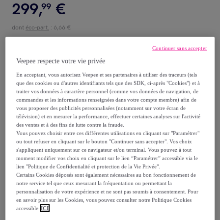
299
,
€
99
dont
éco-part.
: 6,66 €
Continuer sans accepter
Reprise possible de votre ancien produit
,
Veepee respecte votre vie privée
En acceptant, vous autorisez Veepee et ses partenaires à utiliser des traceurs (tels
voir les conditions.
que des cookies ou d'autres identifiants tels que des SDK, ci-après "Cookies") et à
traiter vos données à caractère personnel (comme vos données de navigation, de
commandes et les informations renseignées dans votre compte membre) afin de
Vendu par
sweeek
vous proposer des publicités personnalisées (notamment sur votre écran de
télévision) et en mesurer la performance, effectuer certaines analyses sur l'activité
des ventes et à des fins de lutte contre la fraude.
Vous pouvez choisir entre ces différentes utilisations en cliquant sur "Paramétrer"
ou tout refuser en cliquant sur le bouton "Continuer sans accepter". Vos choix
s'appliquent uniquement sur ce navigateur et/ou terminal. Vous pouvez à tout
Livraison
moment modifier vos choix en cliquant sur le lien “Paramétrer” accessible via le
lien "Politique de Confidentialité et protection de la Vie Privée".
Certains Cookies déposés sont également nécessaires au bon fonctionnement de
Livraison offerte par la marque
notre service tel que ceux mesurant la fréquentation ou permettant la
personnalisation de votre expérience et ne sont pas soumis à consentement. Pour
en savoir plus sur les Cookies, vous pouvez consulter notre Politique Cookies
Livraison estimée: entre le
20/08
et le
23/08
accessible
ICI