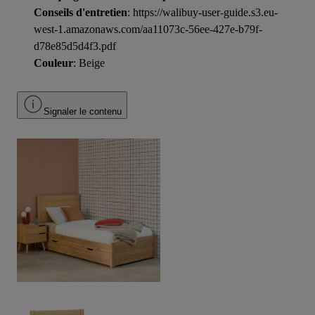
Conseils d'entretien
: https://walibuy-user-guide.s3.eu-
west-1.amazonaws.com/aa11073c-56ee-427e-b79f-
d78e85d5d4f3.pdf
Couleur
: Beige
Signaler le contenu