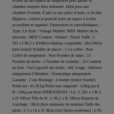
offrent un bel espace de rangement pour garder la
chambre toujours bien ordonnée. Idéal pour une
chambre d’enfant, d’ado ou une pièce d’amis, ce lit allie
élégance, confort et praticité pour un espace à la fois
accueillant et organisé. Dimensions et caractéristiques :
Type: Lit Style : Vintage Matière: MDF Matière de la
structure : MDF Couleur : Naturel / Noyer Taille : L
201 x l 96.2 x H100cm Matelas compatible : 90x190cm
(non fourni) Nombre de places : 1 Lit coffre : Non
Coffre de rangement : Non Nombre de lattes : 13
Nombre de tiroirs : 4 Nombre de roulettes : 16 Contient
du bois : Oui Capacité des tiroirs : 44L Usage : Intérieur
uniquement Utilisation : Domestique uniquement
Garantie : 2 ans Montage : à monter (notice fournie)
Poids net : 61,50 kg Poids max supporté : 110kg par le
lit / 10kg par tiroir DIMENSIONS : Lit : L 201 x l 96.2
x H 100cm Tête de lit : L 96.2 x H 100cm Hauteur de
couchage : 38cm (hors epaisseur du matelas) Taille des
pieds : L 5 x l 6 x H 38cm (x4) Tiroirs (extérieur) : L 95