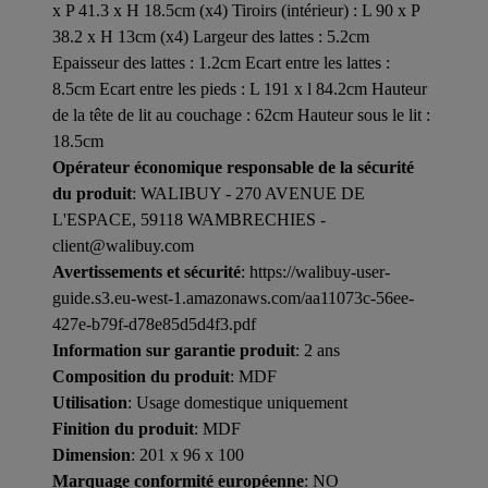
x P 41.3 x H 18.5cm (x4) Tiroirs (intérieur) : L 90 x P
38.2 x H 13cm (x4) Largeur des lattes : 5.2cm
Epaisseur des lattes : 1.2cm Ecart entre les lattes :
8.5cm Ecart entre les pieds : L 191 x l 84.2cm Hauteur
de la tête de lit au couchage : 62cm Hauteur sous le lit :
18.5cm
Opérateur économique responsable de la sécurité
du produit
: WALIBUY - 270 AVENUE DE
L'ESPACE, 59118 WAMBRECHIES -
client@walibuy.com
Avertissements et sécurité
: https://walibuy-user-
guide.s3.eu-west-1.amazonaws.com/aa11073c-56ee-
427e-b79f-d78e85d5d4f3.pdf
Information sur garantie produit
: 2 ans
Composition du produit
: MDF
Utilisation
: Usage domestique uniquement
Finition du produit
: MDF
Dimension
: 201 x 96 x 100
Marquage conformité européenne
: NO