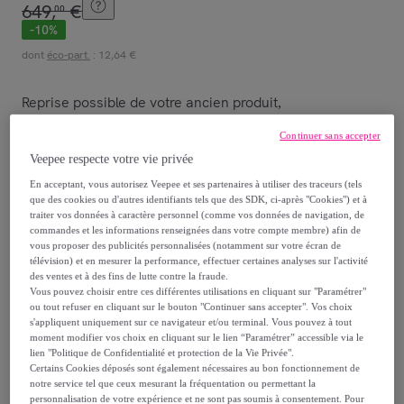
649
,
€
00
-
10
%
dont
éco-part.
: 12,64 €
Reprise possible de votre ancien produit
,
Continuer sans accepter
voir les conditions.
Veepee respecte votre vie privée
En acceptant, vous autorisez Veepee et ses partenaires à utiliser des traceurs (tels
Vendu par
ROYAL PALACE BEDDING
que des cookies ou d'autres identifiants tels que des SDK, ci-après "Cookies") et à
traiter vos données à caractère personnel (comme vos données de navigation, de
commandes et les informations renseignées dans votre compte membre) afin de
vous proposer des publicités personnalisées (notamment sur votre écran de
télévision) et en mesurer la performance, effectuer certaines analyses sur l'activité
des ventes et à des fins de lutte contre la fraude.
Livraison
Vous pouvez choisir entre ces différentes utilisations en cliquant sur "Paramétrer"
ou tout refuser en cliquant sur le bouton "Continuer sans accepter". Vos choix
s'appliquent uniquement sur ce navigateur et/ou terminal. Vous pouvez à tout
Livraison offerte par la marque
moment modifier vos choix en cliquant sur le lien “Paramétrer” accessible via le
lien "Politique de Confidentialité et protection de la Vie Privée".
Certains Cookies déposés sont également nécessaires au bon fonctionnement de
Livraison estimée: entre le
02/09
et le
05/09
notre service tel que ceux mesurant la fréquentation ou permettant la
personnalisation de votre expérience et ne sont pas soumis à consentement. Pour