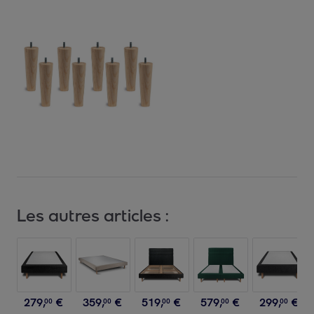
Les autres articles :
279
,
€
359
,
€
519
,
€
579
,
€
299
,
€
00
00
00
00
00