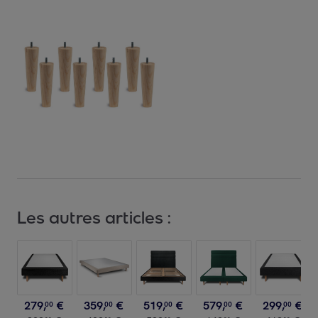
Les autres articles :
279
,
€
359
,
€
519
,
€
579
,
€
299
,
€
00
00
00
00
00