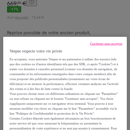
669
,
€
00
-
17
%
dont
éco-part.
: 12,64 €
Reprise possible de votre ancien produit
,
Continuer sans accepter
voir les conditions.
Veepee respecte votre vie privée
En acceptant, vous autorisez Veepee et ses partenaires à utiliser des traceurs (tels
Vendu par
ROYAL PALACE BEDDING
que des cookies ou d'autres identifiants tels que des SDK, ci-après "Cookies") et à
traiter vos données à caractère personnel (comme vos données de navigation, de
commandes et les informations renseignées dans votre compte membre) afin de
vous proposer des publicités personnalisées (notamment sur votre écran de
télévision) et en mesurer la performance, effectuer certaines analyses sur l'activité
des ventes et à des fins de lutte contre la fraude.
Livraison
Vous pouvez choisir entre ces différentes utilisations en cliquant sur "Paramétrer"
ou tout refuser en cliquant sur le bouton "Continuer sans accepter". Vos choix
s'appliquent uniquement sur ce navigateur et/ou terminal. Vous pouvez à tout
Livraison offerte par la marque
moment modifier vos choix en cliquant sur le lien “Paramétrer” accessible via le
lien "Politique de Confidentialité et protection de la Vie Privée".
Certains Cookies déposés sont également nécessaires au bon fonctionnement de
Livraison estimée: entre le
31/08
et le
03/09
notre service tel que ceux mesurant la fréquentation ou permettant la
personnalisation de votre expérience et ne sont pas soumis à consentement. Pour