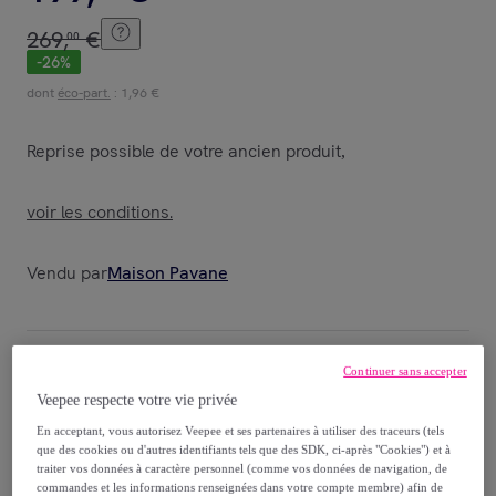
269
,
€
00
-
26
%
dont
éco-part.
: 1,96 €
Reprise possible de votre ancien produit
,
voir les conditions.
Vendu par
Maison Pavane
Continuer sans accepter
Livraison
Veepee respecte votre vie privée
En acceptant, vous autorisez Veepee et ses partenaires à utiliser des traceurs (tels
Livraison offerte par la marque
que des cookies ou d'autres identifiants tels que des SDK, ci-après "Cookies") et à
traiter vos données à caractère personnel (comme vos données de navigation, de
commandes et les informations renseignées dans votre compte membre) afin de