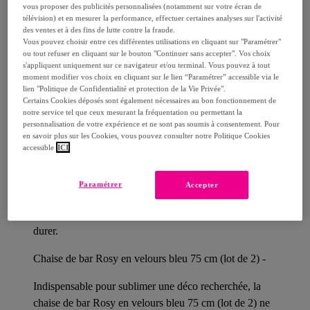
Livraison estimée: entre le
14/08
et le
17/08
vous proposer des publicités personnalisées (notamment sur votre écran de
télévision) et en mesurer la performance, effectuer certaines analyses sur l'activité
des ventes et à des fins de lutte contre la fraude.
Comment ça marche ?
Vous pouvez choisir entre ces différentes utilisations en cliquant sur "Paramétrer"
ou tout refuser en cliquant sur le bouton "Continuer sans accepter". Vos choix
s'appliquent uniquement sur ce navigateur et/ou terminal. Vous pouvez à tout
moment modifier vos choix en cliquant sur le lien “Paramétrer” accessible via le
lien "Politique de Confidentialité et protection de la Vie Privée".
Certains Cookies déposés sont également nécessaires au bon fonctionnement de
notre service tel que ceux mesurant la fréquentation ou permettant la
Détails sur votre produit
personnalisation de votre expérience et ne sont pas soumis à consentement. Pour
en savoir plus sur les Cookies, vous pouvez consulter notre Politique Cookies
accessible
ICI
Maison Pavane signe le mobilier de votre quotidien, à
Paramétrer
Accepter
Lyon depuis 2010. Des lignes affirmées, une fabrication
exigeante. Des meubles beaux, bien faits, conçus pour
durer.
Chaise de bar Rosy en velours bleu 75 cm (lot de 2) -
Indispensable pour sublimer une déco recherchée, la
chaise de bar Rosy en velours bleu 75 cm (lot de 2) ne