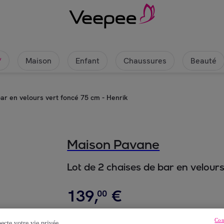
Maison
Enfant
Chaussures
Beauté
w
bar en velours vert foncé 75 cm - Henrik
Maison Pavane
Lot de 2 chaises de bar en velour
139
,
€
00
179
,
€
00
Con
ecte votre vie privée