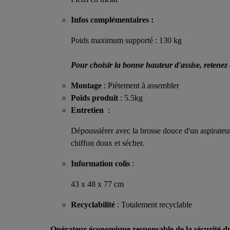
Infos complémentaires :
Poids maximum supporté : 130 kg
Pour choisir la bonne hauteur d'assise, retenez q
Montage
: Piètement à assembler
Poids produit
: 5.5kg
Entretien
:
Dépoussiérer avec la brosse douce d'un aspirateu
chiffon doux et sécher.
Information colis
:
43 x 48 x 77 cm
Recyclabilité
: Totalement recyclable
Opérateur économique responsable de la sécurité d