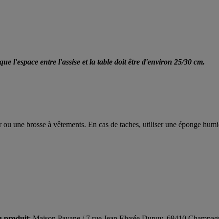
ue l'espace entre l'assise et la table doit être d'environ 25/30 cm.
r ou une brosse à vêtements. En cas de taches, utiliser une éponge hum
u produit
: Maison Pavane / 7 rue Jean Elysée Dupuy, 69410 Champag