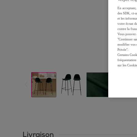
En acceptant, 
des SDK, ci-a
et les inform
votre écran de
contre la frau
Vous pouvez ch
"Continuer sa
modifier vos c
Privée".
Certains Cook
fréquentation
sur les Cooki
Livraison