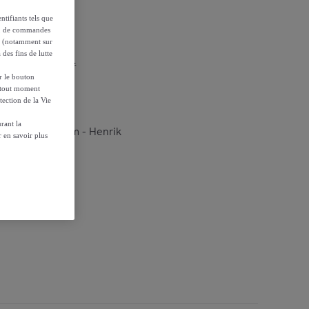
ntifiants tels que
on, de commandes
es (notamment sur
 des fins de lutte
r les conditions.
ur le bouton
à tout moment
tection de la Vie
rant la
vert foncé 75 cm - Henrik
 en savoir plus