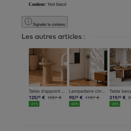
Couleur
: Vert foncé
Signaler le contenu
Les autres articles :
Table d'appoint en placage chène blanc, D48,5 c
Table bas
125
,
€
90
,
€
319
,
€
00
159
,
€
00
119
,
€
00
3
00
00
-
21
%
-
24
%
-
20
%