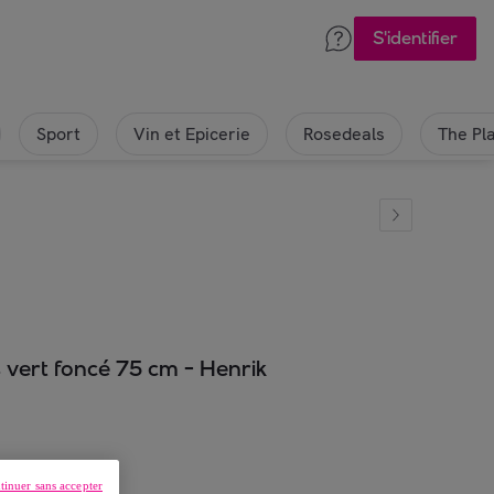
S'identifier
Sport
Vin et Epicerie
Rosedeals
The Pl
s vert foncé 75 cm - Henrik
tinuer sans accepter