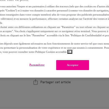
-
22
%
vous autorisez Veepee et ses partenaires à utiliser des traceurs (tels que des cookies ou d'autres ide
dont
éco-part.
: 3,88 €
près "Cookies") et à traiter vos données à caractère personnel (comme vos données de navigati
ations renseignées dans votre compte membre) afin de vous proposer des publicités personnalisé
 télévision) et en mesurer la performance, effectuer certaines analyses sur l'activité des ventes et à
Reprise possible de votre ancien produit
voi
,
de.
oisir entre ces différentes utilisations en cliquant sur "Paramétrer" ou tout refuser en cliquant s
ns accepter". Vos choix s'appliquent uniquement sur ce navigateur et/ou terminal. Vous pouvez 
hoix en cliquant sur le lien “Paramétrer” accessible via le lien "Politique de Confidentialité et pro
ies déposés sont également nécessaires au bon fonctionnement de notre service tel que ceux mesu
Modèle :
Lot de 2 chaises de bar en velours 
 ou permettant la personnalisation de votre expérience et ne sont pas soumis à consentement. Pour
es, vous pouvez consulter notre Politique Cookies accessible
ICI
1
Ajouter au panier
Paramétrer
Accepter
Vendu par
Maison Pavane
Partager cet article