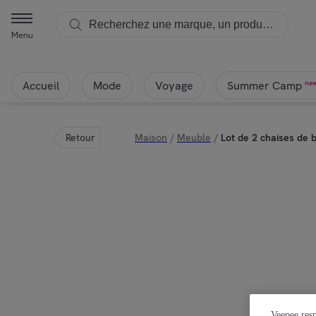
Menu
Accueil
Mode
Voyage
ne
Summer Camp
Retour
Maison
/
Meuble
/
Lot de 2 chaises de 
Veepee resp