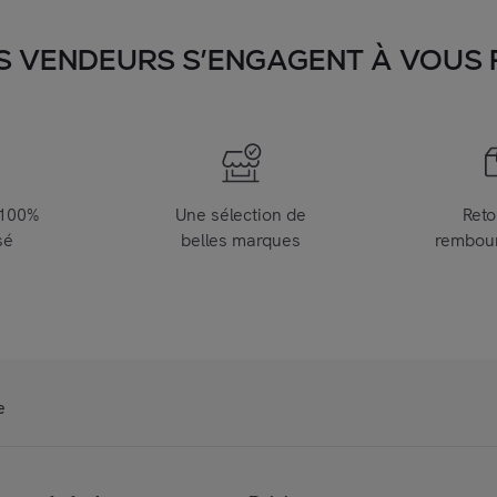
S VENDEURS S’ENGAGENT À VOUS FA
 100%
Une sélection de
Reto
sé
belles marques
rembou
e