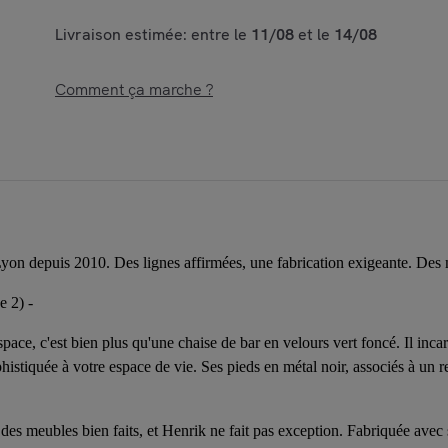
Livraison estimée: entre le
11/08
et le
14/08
Comment ça marche ?
yon depuis 2010. Des lignes affirmées, une fabrication exigeante. Des 
e 2) -
ace, c'est bien plus qu'une chaise de bar en velours vert foncé. Il incarn
istiquée à votre espace de vie. Ses pieds en métal noir, associés à un re
es meubles bien faits, et Henrik ne fait pas exception. Fabriquée avec