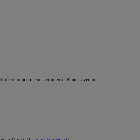
idifiée d'un peu d'eau savonneuse. Rincer avec un
ne au Mont d'Or /
[email protected]