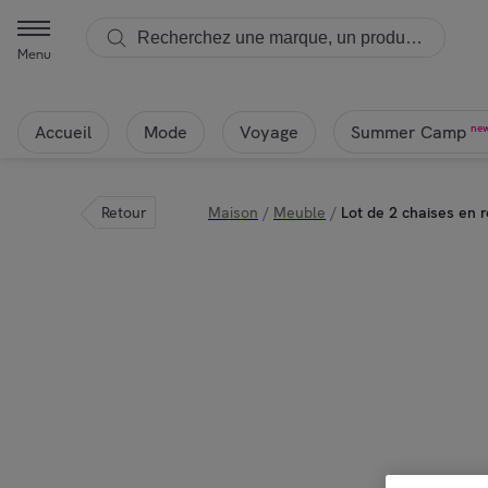
Menu
Accueil
Mode
Voyage
ne
Summer Camp
Retour
Maison
/
Meuble
/
Lot de 2 chaises en r