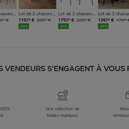
f et cannage - Antik
haises en velours noir - Mazzia
Lot de 2 chaises pour îlot central 65 cm en cuir synt
Lot de 2 chaises pour îlot central
Lot de 2 chaise
119
,
€
179
,
€
139
,
€
9
,
€
00
209
,
€
00
229
,
€
00
179
,
00
00
00
00
-
43
%
-
21
%
-
22
%
S VENDEURS S’ENGAGENT À VOUS FA
 100%
Une sélection de
Reto
sé
belles marques
rembou