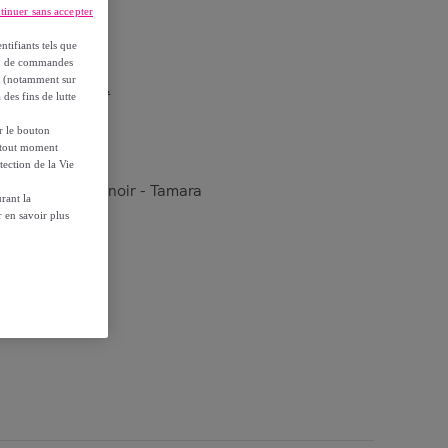
tinuer sans accepter
ntifiants tels que
on, de commandes
es (notamment sur
r les conditions.
 des fins de lutte
ur le bouton
à tout moment
tection de la Vie
t pieds en métal noir - Tamara
rant la
 en savoir plus