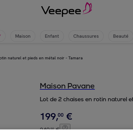
Maison
Enfant
Chaussures
Beauté
w
otin naturel et pieds en métal noir - Tamara
Maison Pavane
Lot de 2 chaises en rotin naturel 
199
,
€
00
249
,
€
00