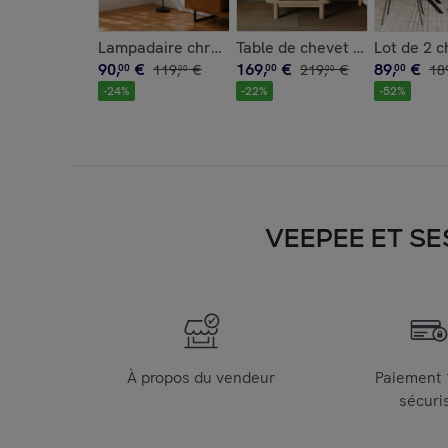
Table de chevet en bois massi
Lampadaire chrome en verre et métal - Brume
Lot de 2 c
90
,
€
169
,
€
89
,
€
00
119
,
€
00
219
,
€
00
18
00
00
-
24
%
-
22
%
-
52
%
VEEPEE ET SE
À propos du vendeur
Paiement
sécuri