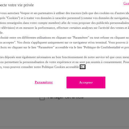
-
20
%
Con
ecte votre vie privée
dont
éco-part.
: 1,81 €
vous autorisez Veepee et ses partenaires à utiliser des traceurs (tels que des cookies ou d'autres ide
près "Cookies") et à traiter vos données à caractère personnel (comme vos données de navigati
ations renseignées dans votre compte membre) afin de vous proposer des publicités personnalisé
Reprise possible de votre ancien produit
voi
,
 télévision) et en mesurer la performance, effectuer certaines analyses sur l'activité des ventes et à
de.
oisir entre ces différentes utilisations en cliquant sur "Paramétrer" ou tout refuser en cliquant s
ns accepter". Vos choix s'appliquent uniquement sur ce navigateur et/ou terminal. Vous pouvez 
hoix en cliquant sur le lien “Paramétrer” accessible via le lien "Politique de Confidentialité et pro
Modèle :
Lot de 2 chaises en rotin naturel e
ies déposés sont également nécessaires au bon fonctionnement de notre service tel que ceux mesu
 ou permettant la personnalisation de votre expérience et ne sont pas soumis à consentement. Pour
es, vous pouvez consulter notre Politique Cookies accessible
ICI
1
Ajouter au panier
Vendu par
Maison Pavane
Paramétrer
Accepter
Partager cet article