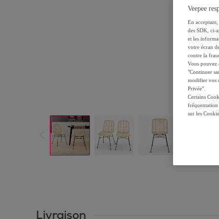
Veepee resp
En acceptant, 
des SDK, ci-a
et les inform
votre écran de
contre la frau
Vous pouvez ch
"Continuer sa
modifier vos c
Privée".
Certains Cook
fréquentation
sur les Cooki
Livraison