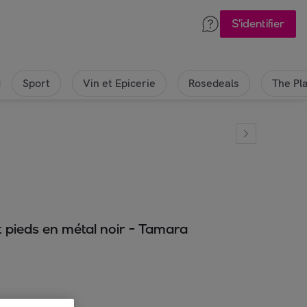
S'identifier
Sport
Vin et Epicerie
Rosedeals
The Pl
et pieds en métal noir - Tamara