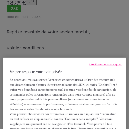
189
,
€
00
-
33
%
dont
éco-part.
: 2,63 €
Reprise possible de votre ancien produit
,
voir les conditions.
Vendu par
Maison Pavane
Continuer sans accepter
Veepee respecte votre vie privée
En acceptant, vous autorisez Veepee et ses partenaires à utiliser des traceurs (tels
que des cookies ou d'autres identifiants tels que des SDK, ci-après "Cookies") et à
traiter vos données à caractère personnel (comme vos données de navigation, de
Livraison
commandes et les informations renseignées dans votre compte membre) afin de
vous proposer des publicités personnalisées (notamment sur votre écran de
télévision) et en mesurer la performance, effectuer certaines analyses sur l'activité
Livraison offerte par la marque
des ventes et à des fins de lutte contre la fraude.
Vous pouvez choisir entre ces différentes utilisations en cliquant sur "Paramétrer"
ou tout refuser en cliquant sur le bouton "Continuer sans accepter". Vos choix
Livraison estimée: entre le
13/08
et le
16/08
s'appliquent uniquement sur ce navigateur et/ou terminal. Vous pouvez à tout
moment modifier vos choix en cliquant sur le lien “Paramétrer” accessible via le