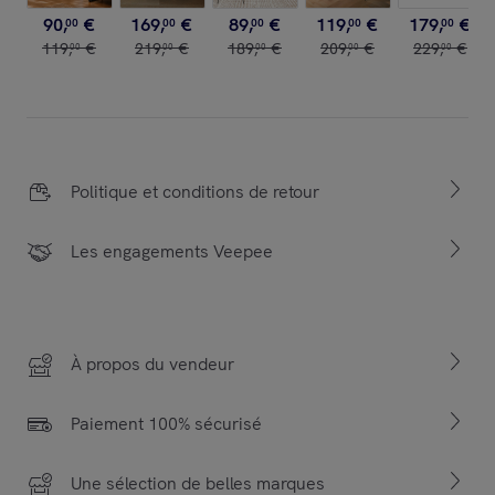
90
,
€
169
,
€
89
,
€
119
,
€
179
,
€
00
00
00
00
00
119
,
€
219
,
€
189
,
€
209
,
€
229
,
€
00
00
00
00
00
Politique et conditions de retour
Les engagements Veepee
À propos du vendeur
Paiement 100% sécurisé
Une sélection de belles marques