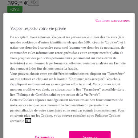
399
,
€
00
-
29
%
dont
éco-part.
: 0,92 €
Continuer sans accepter
Veepee respecte votre vie privée
Reprise possible de votre ancien produit
,
En acceptant, vous autorisez Veepee et ses partenaires à utiliser des traceurs (tels
que des cookies ou d'autres identifiants tels que des SDK, ci-après "Cookies") et à
traiter vos données à caractère personnel (comme vos données de navigation, de
voir les conditions.
commandes et les informations renseignées dans votre compte membre) afin de
vous proposer des publicités personnalisées (notamment sur votre écran de
télévision) et en mesurer la performance, effectuer certaines analyses sur l'activité
Vendu par
GROUPE LEBRUN
des ventes et à des fins de lutte contre la fraude.
Vous pouvez choisir entre ces différentes utilisations en cliquant sur "Paramétrer"
ou tout refuser en cliquant sur le bouton "Continuer sans accepter". Vos choix
s'appliquent uniquement sur ce navigateur et/ou terminal. Vous pouvez à tout
moment modifier vos choix en cliquant sur le lien “Paramétrer” accessible via le
lien "Politique de Confidentialité et protection de la Vie Privée".
Livraison
Certains Cookies déposés sont également nécessaires au bon fonctionnement de
notre service tel que ceux mesurant la fréquentation ou permettant la
personnalisation de votre expérience et ne sont pas soumis à consentement. Pour
Livraison offerte par la marque
en savoir plus sur les Cookies, vous pouvez consulter notre Politique Cookies
accessible
ICI
Livraison estimée: entre le
14/08
et le
17/08
Paramétrer
Accepter