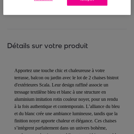
Comment ça marche ?
Détails sur votre produit
Apportez une touche chic et chaleureuse à votre
terrasse, balcon ou jardin avec le lot de 2 chaises bistrot
d'extérieures Scala. Leur design raffiné associe un
tressage textilène bleu et blanc à une structure en
aluminium imitation rotin couleur noyer, pour un rendu
à la fois authentique et contemporain. L’alliance du bleu
et du blanc crée une ambiance lumineuse, tandis que la
finition noyer apporte chaleur et élégance. Ces chaises
s’intègrent parfaitement dans un univers bohème,