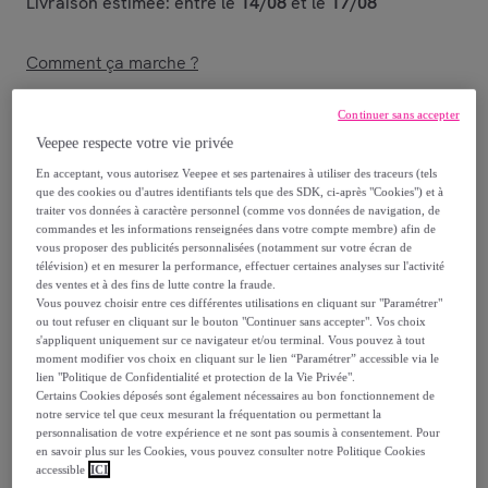
Livraison estimée: entre le
14/08
et le
17/08
Comment ça marche ?
Continuer sans accepter
Veepee respecte votre vie privée
En acceptant, vous autorisez Veepee et ses partenaires à utiliser des traceurs (tels
Détails sur votre produit
que des cookies ou d'autres identifiants tels que des SDK, ci-après "Cookies") et à
traiter vos données à caractère personnel (comme vos données de navigation, de
commandes et les informations renseignées dans votre compte membre) afin de
vous proposer des publicités personnalisées (notamment sur votre écran de
télévision) et en mesurer la performance, effectuer certaines analyses sur l'activité
Le matelas
Fontainebleau
incarne l’équilibre
des ventes et à des fins de lutte contre la fraude.
parfait entre élégance et performance, inspiré du
Vous pouvez choisir entre ces différentes utilisations en cliquant sur "Paramétrer"
savoir-faire Bellecour. Avec ses 25 cm
ou tout refuser en cliquant sur le bouton "Continuer sans accepter". Vos choix
s'appliquent uniquement sur ce navigateur et/ou terminal. Vous pouvez à tout
d’épaisseur et sa technologie à ressorts
moment modifier vos choix en cliquant sur le lien “Paramétrer” accessible via le
ensachés, il transforme votre chambre en un
lien "Politique de Confidentialité et protection de la Vie Privée".
espace de confort raffiné, digne des plus belles
Certains Cookies déposés sont également nécessaires au bon fonctionnement de
résidences.
notre service tel que ceux mesurant la fréquentation ou permettant la
personnalisation de votre expérience et ne sont pas soumis à consentement. Pour
en savoir plus sur les Cookies, vous pouvez consulter notre Politique Cookies
POINTS FORTS :
accessible
ICI