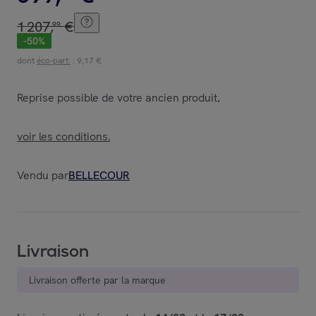
1
207
,
€
99
-
50
%
dont
éco-part.
: 9,17 €
Reprise possible de votre ancien produit
,
voir les conditions.
Vendu par
BELLECOUR
Livraison
Livraison offerte par la marque