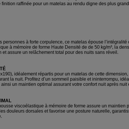
finition raffinée pour un matelas au rendu digne des plus gran
E
 personnes à forte corpulence, ce matelas épouse l’intégralité d
tique à mémoire de forme Haute Densité de de 50 kg/m³,
la dens
 et assure un relâchement total pour des nuits sans réveil.
TÉ
x190), idéalement répartis pour un matelas de cette dimensio
ant la nuit. Profitez d’un sommeil paisible et ininterrompu, idéa
ainsi un maintien optimal assurant votre confort nuit après nuit 
TIMAL
ousse viscoélastique à mémoire de forme assure un maintien p
les douleurs dorsales et favorise une posture naturelle, garanti
.