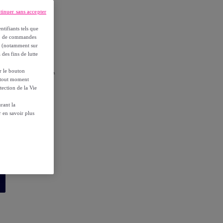
tinuer sans accepter
ntifiants tels que
on, de commandes
es (notamment sur
 des fins de lutte
r les conditions.
ur le bouton
à tout moment
tection de la Vie
rant la
 en savoir plus