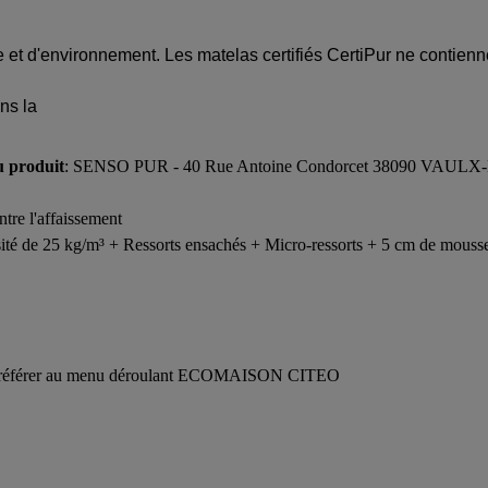
 et d'environnement. Les matelas certifiés CertiPur ne contienne
ans la
u produit
: SENSO PUR - 40 Rue Antoine Condorcet 38090 VAULX
ntre l'affaissement
té de 25 kg/m³ + Ressorts ensachés + Micro-ressorts + 5 cm de mousse
 vous référer au menu déroulant ECOMAISON CITEO