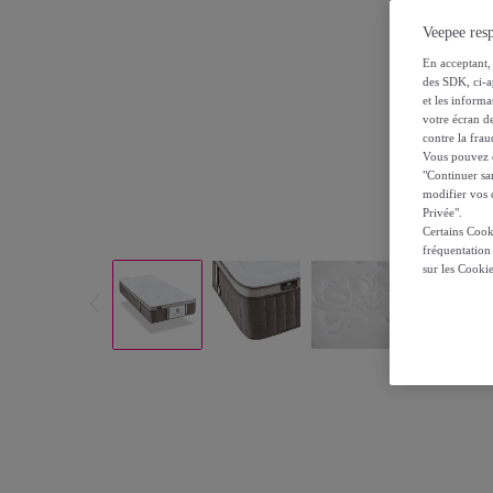
Veepee resp
En acceptant, 
des SDK, ci-a
et les inform
votre écran de
contre la frau
Vous pouvez ch
"Continuer sa
modifier vos c
Privée".
Certains Cook
fréquentation
sur les Cooki