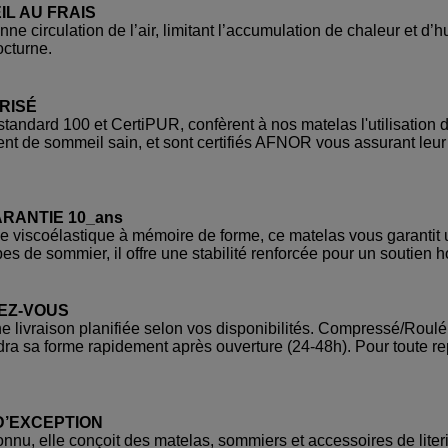
L AU FRAIS
ne circulation de l’air, limitant l’accumulation de chaleur et d
octurne.
RISÉ
standard 100 et CertiPUR, confèrent à nos matelas l'utilisation
 de sommeil sain, et sont certifiés AFNOR vous assurant leur c
RANTIE 10_ans
iscoélastique à mémoire de forme, ce matelas vous garantit un
es de sommier, il offre une stabilité renforcée pour un soutien
DEZ-VOUS
 livraison planifiée selon vos disponibilités. Compressé/Roulé, 
endra sa forme rapidement après ouverture (24-48h). Pour toute r
 D’EXCEPTION
nu, elle conçoit des matelas, sommiers et accessoires de literie e