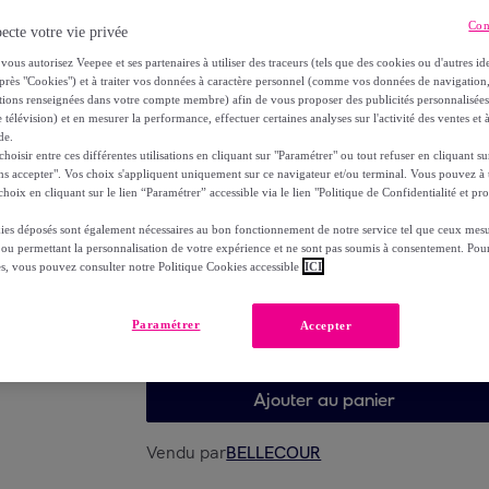
Con
ecte votre vie privée
1
547
,
€
99
vous autorisez Veepee et ses partenaires à utiliser des traceurs (tels que des cookies ou d'autres ide
-
47
%
près "Cookies") et à traiter vos données à caractère personnel (comme vos données de navigati
dont
éco-part.
: 4,58 €
ations renseignées dans votre compte membre) afin de vous proposer des publicités personnalisé
 télévision) et en mesurer la performance, effectuer certaines analyses sur l'activité des ventes et à
de.
Reprise possible de votre ancien produit
voi
,
oisir entre ces différentes utilisations en cliquant sur "Paramétrer" ou tout refuser en cliquant s
ns accepter". Vos choix s'appliquent uniquement sur ce navigateur et/ou terminal. Vous pouvez 
hoix en cliquant sur le lien “Paramétrer” accessible via le lien "Politique de Confidentialité et pro
ies déposés sont également nécessaires au bon fonctionnement de notre service tel que ceux mesu
 ou permettant la personnalisation de votre expérience et ne sont pas soumis à consentement. Pour
Choisissez votre modèle
es, vous pouvez consulter notre Politique Cookies accessible
ICI
Paramétrer
Accepter
Choisissez votre modèle
Ajouter au panier
Vendu par
BELLECOUR