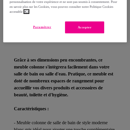
Comment ça marche ?
personnalisation de votre expérience et ne sont pas soumis à consentement. Pour
en savoir plus sur les Cookies, vous pouvez consulter notre Politique Cookies
accessible
ICI
Paramétrer
Accepter
Détails sur votre produit
Grâce à ses dimensions peu encombrantes, ce
meuble colonne s'intègrera facilement dans votre
salle de bain ou salle d'eau. Pratique, ce meuble est
doté de nombreux espaces de rangement pour
accueillir vos divers produits et accessoires de
beauté, toilette et d'hygiène.
Caractéristiques :
- Meuble colonne de salle de bain de style moderne
blanc gris idéal pour ajouter une touche supplémentaire