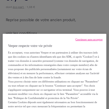
dont
éco-part.
: 1,08 €
Reprise possible de votre ancien produit
,
voir les conditions.
Continuer sans accepter
Veepee respecte votre vie privée
Vendu par
Aosom
En acceptant, vous autorisez Veepee et ses partenaires à utiliser des traceurs (tels
que des cookies ou d'autres identifiants tels que des SDK, ci-après "Cookies") et à
traiter vos données à caractère personnel (comme vos données de navigation, de
commandes et les informations renseignées dans votre compte membre) afin de
vous proposer des publicités personnalisées (notamment sur votre écran de
Livraison
télévision) et en mesurer la performance, effectuer certaines analyses sur l'activité
des ventes et à des fins de lutte contre la fraude.
Vous pouvez choisir entre ces différentes utilisations en cliquant sur "Paramétrer"
Livraison offerte par la marque
ou tout refuser en cliquant sur le bouton "Continuer sans accepter". Vos choix
s'appliquent uniquement sur ce navigateur et/ou terminal. Vous pouvez à tout
moment modifier vos choix en cliquant sur le lien “Paramétrer” accessible via le
Livraison estimée: entre le
13/08
et le
16/08
lien "Politique de Confidentialité et protection de la Vie Privée".
Certains Cookies déposés sont également nécessaires au bon fonctionnement de
notre service tel que ceux mesurant la fréquentation ou permettant la