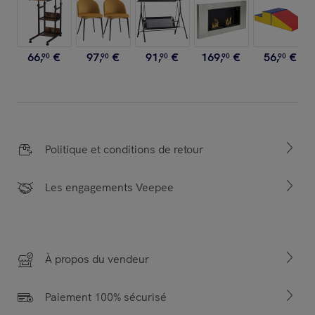
66
,
€
97
,
€
91
,
€
169
,
€
56
,
€
90
90
90
90
90
Politique et conditions de retour
Les engagements Veepee
À propos du vendeur
Paiement 100% sécurisé