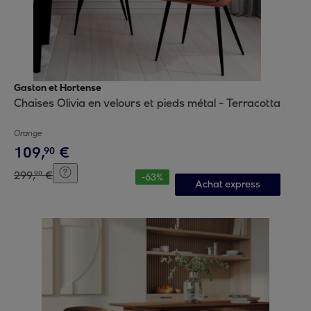
Gaston et Hortense
Chaises Olivia en velours et pieds métal - Terracotta
Orange
109
,
€
90
299
,
€
90
-
63
%
Achat express