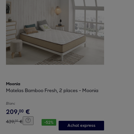
Moonia
Matelas Bamboo Fresh, 2 places - Moonia
Blanc
209
,
€
00
439
,
€
00
-
52
%
Achat express