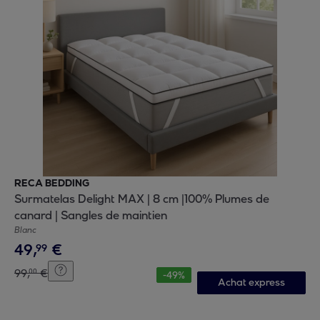
RECA BEDDING
Surmatelas Delight MAX | 8 cm |100% Plumes de
canard | Sangles de maintien
Blanc
49
,
€
99
99
,
€
00
-
49
%
Achat express