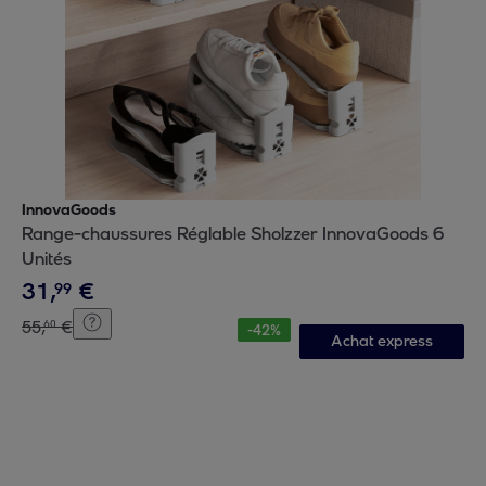
InnovaGoods
Range-chaussures Réglable Sholzzer InnovaGoods 6
Unités
31
,
€
99
55
,
€
60
-
42
%
Achat express