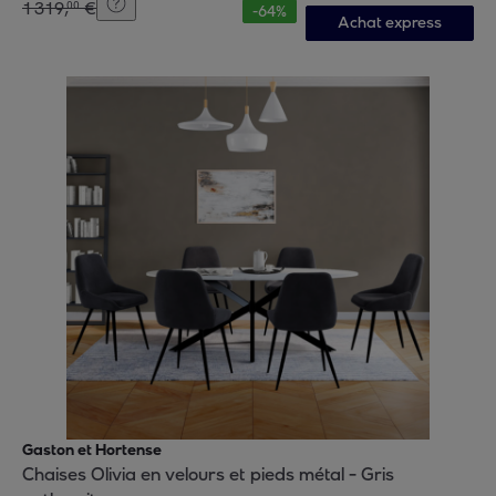
1
319
,
€
00
-
64
%
Achat express
Gaston et Hortense
Chaises Olivia en velours et pieds métal - Gris