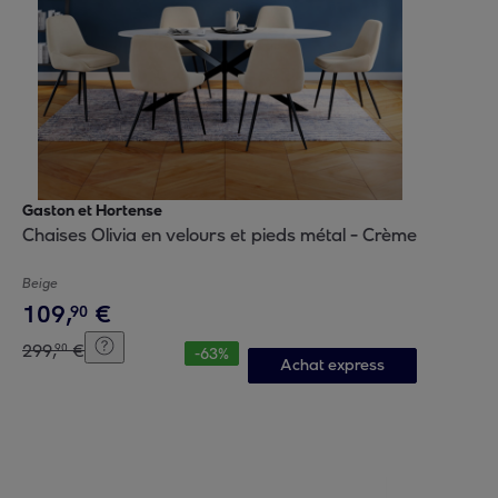
Gaston et Hortense
Chaises Olivia en velours et pieds métal - Crème
Beige
109
,
€
90
299
,
€
90
-
63
%
Achat express