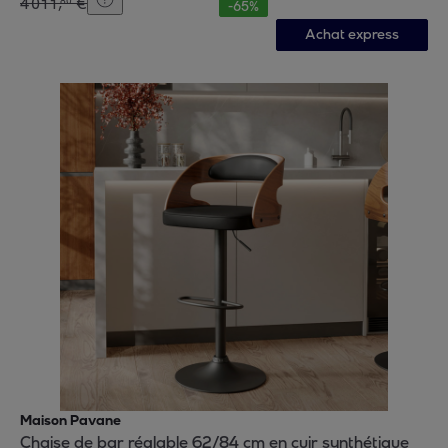
4
011
,
€
80
-
65
%
Achat express
Maison Pavane
Chaise de bar réglable 62/84 cm en cuir synthétique