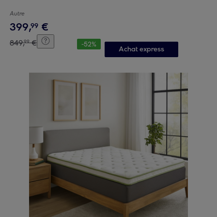
Autre
399
,
€
99
849
,
€
99
-
52
%
Achat express