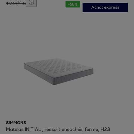
1
249
,
€
00
-
68
%
Achat express
SIMMONS
Matelas INITIAL , ressort ensachés, ferme, H23