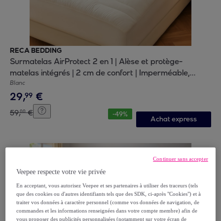
RECA BEDDING
Surmatelas AirProtect 2 en 1 | Alèse et protège-
matelas intégrés | 2 cm de confort | Imperméable,
moelleux, aéré, hypoallergénique
Blanc
29
,
€
99
59
,
€
00
-
49
%
Achat express
Continuer sans accepter
Veepee respecte votre vie privée
En acceptant, vous autorisez Veepee et ses partenaires à utiliser des traceurs (tels
que des cookies ou d'autres identifiants tels que des SDK, ci-après "Cookies") et à
traiter vos données à caractère personnel (comme vos données de navigation, de
commandes et les informations renseignées dans votre compte membre) afin de
vous proposer des publicités personnalisées (notamment sur votre écran de