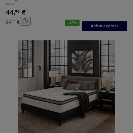
Blanc
44
,
€
99
89
,
€
00
-
49
%
Achat express