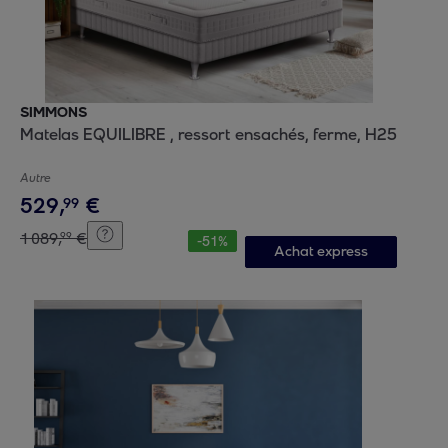
SIMMONS
Matelas EQUILIBRE , ressort ensachés, ferme, H25
Autre
529
,
€
99
1
089
,
€
99
-
51
%
Achat express