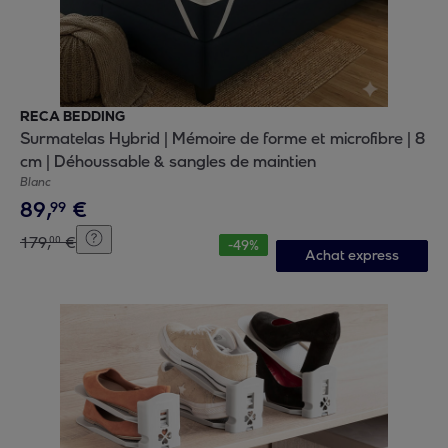
RECA BEDDING
Surmatelas Hybrid | Mémoire de forme et microfibre | 8
cm | Déhoussable & sangles de maintien
Blanc
89
,
€
99
179
,
€
00
-
49
%
Achat express