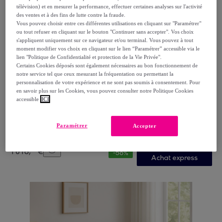
télévision) et en mesurer la performance, effectuer certaines analyses sur l'activité
des ventes et à des fins de lutte contre la fraude.
Vous pouvez choisir entre ces différentes utilisations en cliquant sur "Paramétrer"
ou tout refuser en cliquant sur le bouton "Continuer sans accepter". Vos choix
s'appliquent uniquement sur ce navigateur et/ou terminal. Vous pouvez à tout
moment modifier vos choix en cliquant sur le lien “Paramétrer” accessible via le
lien "Politique de Confidentialité et protection de la Vie Privée".
Certains Cookies déposés sont également nécessaires au bon fonctionnement de
notre service tel que ceux mesurant la fréquentation ou permettant la
personnalisation de votre expérience et ne sont pas soumis à consentement. Pour
Bellecour
en savoir plus sur les Cookies, vous pouvez consulter notre Politique Cookies
Matelas Copenhague, Soutien Ferme, 24 cm, Mémoire
accessible
ICI
de Forme & mousse Supersoft
Blanc
Paramétrer
Accepter
439
,
€
99
1
018
,
€
99
-
56
%
Achat express