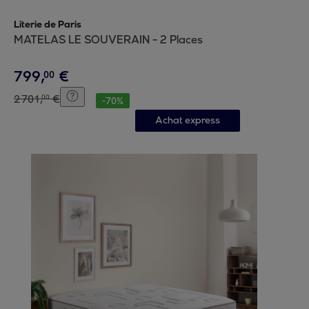
Literie de Paris
MATELAS LE SOUVERAIN - 2 Places
799
,
€
00
2
701
,
€
00
-
70
%
Achat express