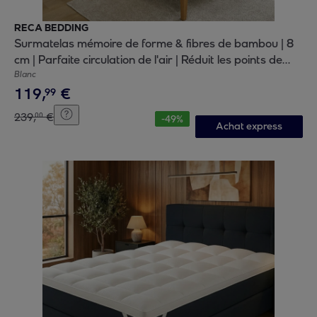
RECA BEDDING
Surmatelas mémoire de forme & fibres de bambou | 8
cm | Parfaite circulation de l'air | Réduit les points de
pression
Blanc
119
,
€
99
239
,
€
00
-
49
%
Achat express