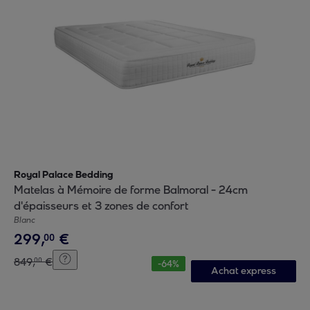
Royal Palace Bedding
Matelas à Mémoire de forme Balmoral - 24cm
d'épaisseurs et 3 zones de confort
Blanc
299
,
€
00
849
,
€
00
-
64
%
Achat express