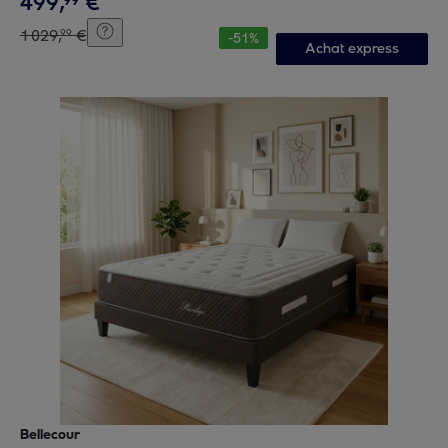
499
,
€
99
1
029
,
€
99
-
51
%
Achat express
Bellecour