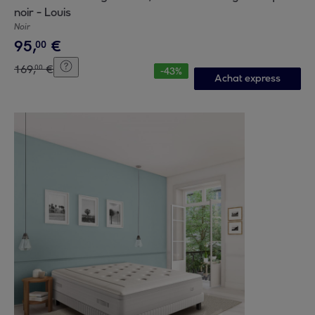
noir - Louis
Noir
95
,
€
00
169
,
€
00
-
43
%
Achat express