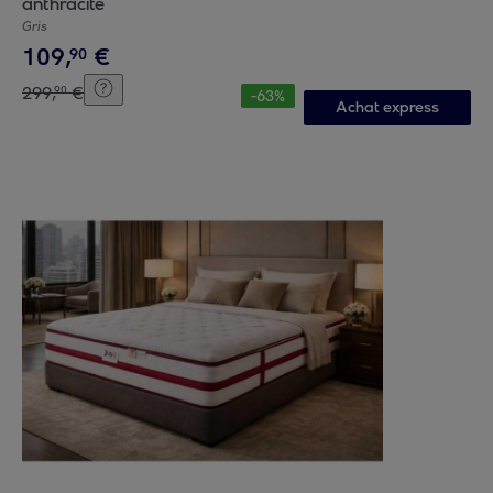
anthracite
Gris
109
,
€
90
299
,
€
90
-
63
%
Achat express