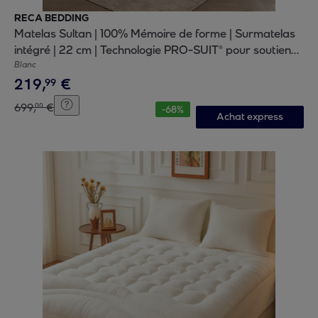
RECA BEDDING
Matelas Sultan | 100% Mémoire de forme | Surmatelas
intégré | 22 cm | Technologie PRO-SUIT® pour soutien
progressif
Blanc
219
,
€
99
699
,
€
00
-
68
%
Achat express