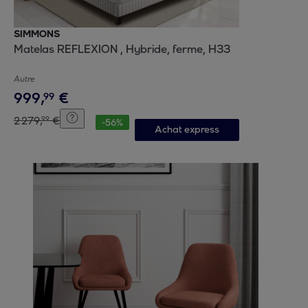
SIMMONS
Matelas REFLEXION , Hybride, ferme, H33
Autre
999
,
€
99
2
279
,
€
99
-
56
%
Achat express