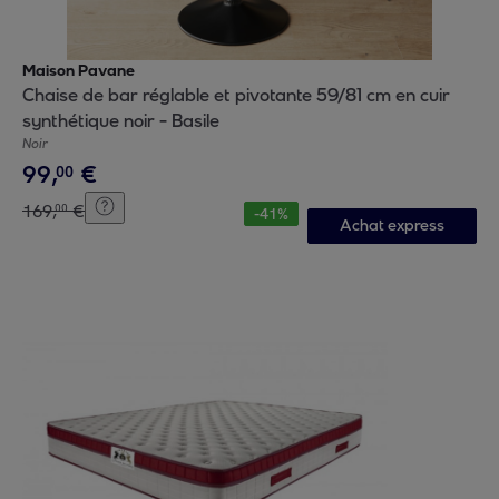
Maison Pavane
Chaise de bar réglable et pivotante 59/81 cm en cuir
synthétique noir - Basile
Noir
99
,
€
00
169
,
€
00
-
41
%
Achat express