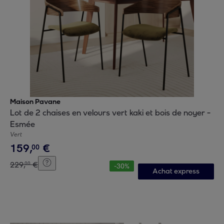
Maison Pavane
Lot de 2 chaises en velours vert kaki et bois de noyer -
Esmée
Vert
159
,
€
00
229
,
€
00
-
30
%
Achat express