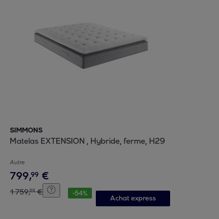
SIMMONS
Matelas EXTENSION , Hybride, ferme, H29
Autre
799
,
€
99
1
759
,
€
99
-
54
%
Achat express