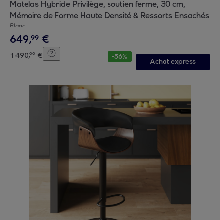
Matelas Hybride Privilège, soutien ferme, 30 cm,
Mémoire de Forme Haute Densité & Ressorts Ensachés
Blanc
649
,
€
99
1
490
,
€
99
-
56
%
Achat express