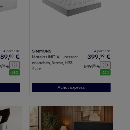
À partir de
SIMMONS
À partir de
389
,
€
399
,
€
00
99
Matelas INITIAL , ressort
ensachés, ferme, H23
9
,
€
849
,
€
00
99
Autre
-
68
%
-
52
%
Achat express