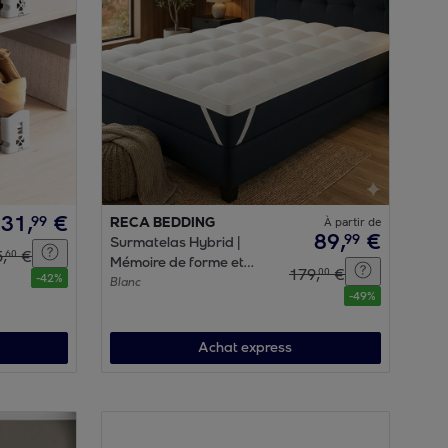
31
,
€
99
RECA BEDDING
À partir de
89
,
€
99
Surmatelas Hybrid |
5
,
€
60
Mémoire de forme et
179
,
€
00
-
42
%
microfibre | 8 cm |
Blanc
-
49
%
Déhoussable & sangles
de maintien
Achat express