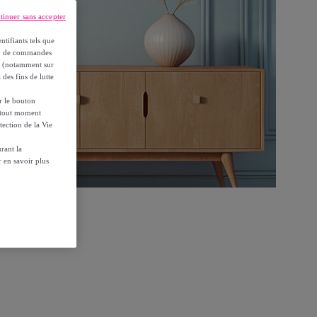
tinuer sans accepter
ntifiants tels que
on, de commandes
es (notamment sur
 des fins de lutte
ur le bouton
à tout moment
tection de la Vie
rant la
 en savoir plus