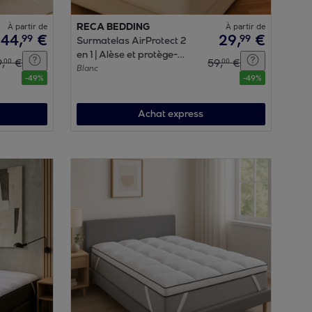
À partir de
RECA BEDDING
À partir de
44
,
€
29
,
€
99
99
Surmatelas AirProtect 2
en 1 | Alèse et protège-
9
,
€
59
,
€
00
00
matelas intégrés | 2 cm de
Blanc
-
49
%
-
49
%
confort | Imperméable,
moelleux, aéré,
hypoallergénique
Achat express