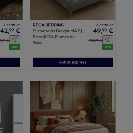
À partir de
RECA BEDDING
À partir de
42
,
€
49
,
€
99
99
Surmatelas Delight MAX |
8 cm |100% Plumes de
9
,
€
99
,
€
00
00
canard | Sangles de
Blanc
-
45
%
-
49
%
maintien
Achat express