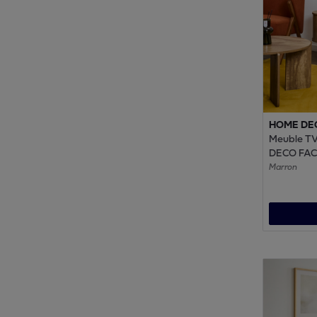
HOME DE
Meuble T
DECO FAC
Héritage -
Marron
Placard - 