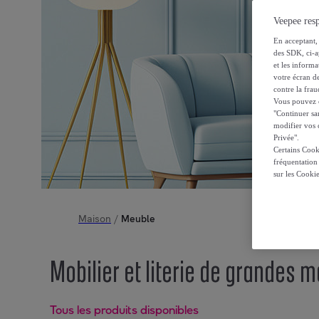
Veepee resp
En acceptant, 
des SDK, ci-a
et les inform
votre écran de
contre la frau
Vous pouvez ch
"Continuer sa
modifier vos c
Privée".
Certains Cook
fréquentation
sur les Cooki
Maison
/
Meuble
Mobilier et literie de grandes
Tous les produits disponibles