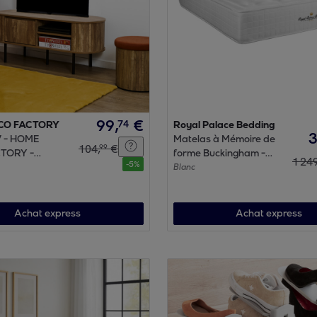
99
,
€
74
CO FACTORY
Royal Palace Bedding
V - HOME
Matelas à Mémoire de
104
,
€
99
TORY -
forme Buckingham -
1
24
-
5
%
 Étagère -
30cm d'épaisseurs et 7
Blanc
Marron et Noir
zones de confort
Achat express
Achat express