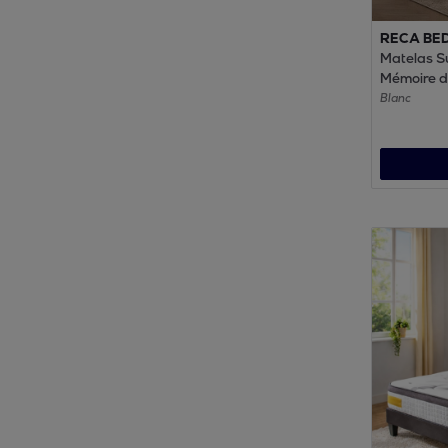
RECA BE
Matelas Su
Mémoire d
Surmatelas
Blanc
cm | Tech
SUIT® pour
progressif