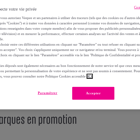
Con
ecte votre vie privée
vous autorisez Veepee et ses partenaires à utiliser des traceurs (tels que des cookies ou d'autres ide
près "Cookies") et à traiter vos données à caractère personnel (comme vos données de navigati
ations renseignées dans votre compte membre) afin de vous proposer des publicités personnalisé
 télévision) et en mesurer la performance, effectuer certaines analyses sur l'activité des ventes et à
de.
oisir entre ces différentes utilisations en cliquant sur "Paramétrer" ou tout refuser en cliquant s
ns accepter". Vos choix s'appliquent uniquement sur ce navigateur et/ou terminal. Vous pouvez 
hoix en cliquant sur le lien “Paramétrer” accessible via le lien "Politique de Confidentialité et pro
ies déposés sont également nécessaires au bon fonctionnement de notre service tel que ceux mesu
 ou permettant la personnalisation de votre expérience et ne sont pas soumis à consentement. Pour
es, vous pouvez consulter notre Politique Cookies accessible
ICI
Paramétrer
Accepter
 marques en promotion