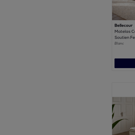
Bellecour
Matelas C
Soutien Fe
Mémoire d
Blanc
mousse Su