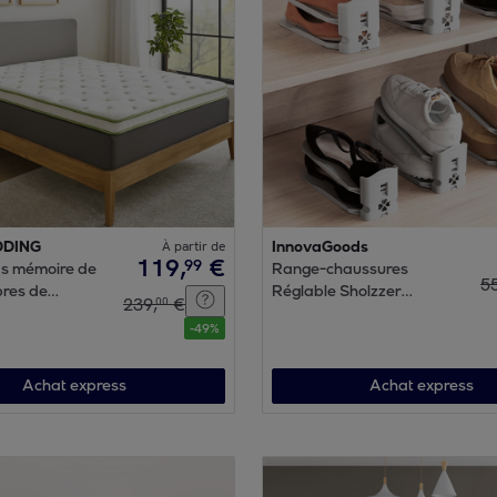
DDING
À partir de
InnovaGoods
119
,
€
99
s mémoire de
Range-chaussures
5
bres de
Réglable Sholzzer
239
,
€
00
 cm | Parfaite
InnovaGoods 6 Unités
-
49
%
de l'air |
 points de
Achat express
Achat express