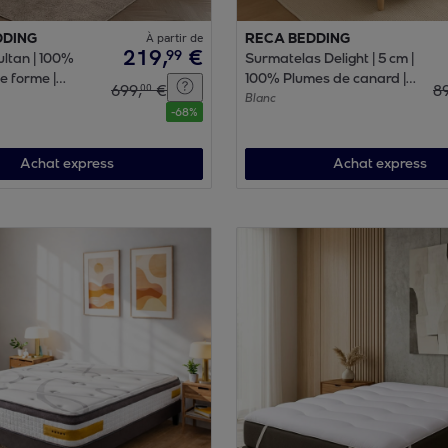
DDING
À partir de
RECA BEDDING
219
,
€
99
ltan | 100%
Surmatelas Delight | 5 cm |
e forme |
100% Plumes de canard |
699
,
€
8
00
 intégré | 22
Sangles de maintien
Blanc
-
68
%
nologie PRO-
 soutien
Achat express
Achat express