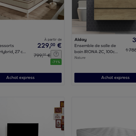
À partir de
Alday
229
,
€
00
essorts
Ensemble de salle de
1
78
Hybrid, 27 cm,
bain IRONA 2C, 100cm,
799
,
€
00
Moonia
comprend lavabo et
Nature
-
71
%
miroir
Achat express
Achat express