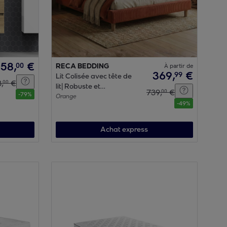
358
,
€
00
RECA BEDDING
À partir de
369
,
€
99
Lit Colisée avec tête de
8
,
€
00
lit| Robuste et
739
,
€
00
-
79
%
confortable | Montage
Orange
-
49
%
simple rapide | Velours
Côtelé | Terracotta
Achat express