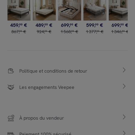
459
,
€
489
,
€
699
,
€
599
,
€
699
,
€
99
99
99
99
99
867
,
€
924
,
€
1
568
,
€
1
377
,
€
1
346
,
€
99
99
99
99
99
Politique et conditions de retour
Les engagements Veepee
À propos du vendeur
Paiement 100% sécurisé