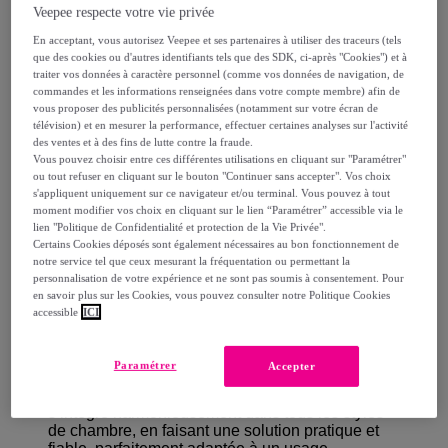
Veepee respecte votre vie privée
Comment ça marche ?
En acceptant, vous autorisez Veepee et ses partenaires à utiliser des traceurs (tels
que des cookies ou d'autres identifiants tels que des SDK, ci-après "Cookies") et à
traiter vos données à caractère personnel (comme vos données de navigation, de
commandes et les informations renseignées dans votre compte membre) afin de
vous proposer des publicités personnalisées (notamment sur votre écran de
télévision) et en mesurer la performance, effectuer certaines analyses sur l'activité
des ventes et à des fins de lutte contre la fraude.
Détails sur votre produit
Vous pouvez choisir entre ces différentes utilisations en cliquant sur "Paramétrer"
ou tout refuser en cliquant sur le bouton "Continuer sans accepter". Vos choix
s'appliquent uniquement sur ce navigateur et/ou terminal. Vous pouvez à tout
moment modifier vos choix en cliquant sur le lien “Paramétrer” accessible via le
lien "Politique de Confidentialité et protection de la Vie Privée".
Le sommier
Lumière
se distingue par sa praticité,
Certains Cookies déposés sont également nécessaires au bon fonctionnement de
son confort et sa robustesse. Livré en kit, il est
notre service tel que ceux mesurant la fréquentation ou permettant la
facile à transporter, même dans les espaces
personnalisation de votre expérience et ne sont pas soumis à consentement. Pour
restreints, et s’assemble rapidement grâce à une
en savoir plus sur les Cookies, vous pouvez consulter notre Politique Cookies
conception simple. Construit en bois de qualité, il
accessible
ICI
garantit une grande durabilité et solidité. Equipé
de tri-lattes actives, il offre également un soutien
adaptable et une répartition optimale des points
Paramétrer
Accepter
de pression, assurant un confort ergonomique.
Enfin, avec son design épuré et fonctionnel, il
s’intègre harmonieusement dans tous les styles
de chambre, en faisant une solution pratique et