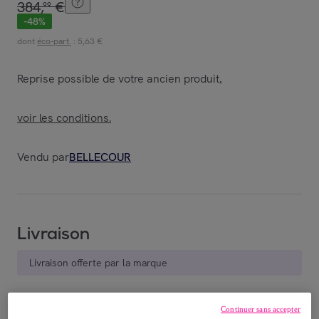
384
,
€
99
-
48
%
dont
éco-part.
: 5,63 €
Reprise possible de votre ancien produit
,
voir les conditions.
Vendu par
BELLECOUR
Livraison
Livraison offerte par la marque
Livraison estimée: entre le
27/08
et le
30/08
Continuer sans accepter