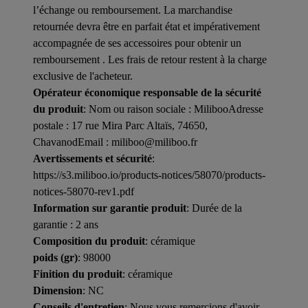
l’échange ou remboursement. La marchandise
retournée devra être en parfait état et impérativement
accompagnée de ses accessoires pour obtenir un
remboursement . Les frais de retour restent à la charge
exclusive de l'acheteur.
Opérateur économique responsable de la sécurité
du produit
: Nom ou raison sociale : MilibooAdresse
postale : 17 rue Mira Parc Altaïs, 74650,
ChavanodEmail : miliboo@miliboo.fr
Avertissements et sécurité
:
https://s3.miliboo.io/products-notices/58070/products-
notices-58070-rev1.pdf
Information sur garantie produit
: Durée de la
garantie : 2 ans
Composition du produit
: céramique
poids (gr)
: 98000
Finition du produit
: céramique
Dimension
: NC
Conseils d'entretien
: Nous vous remercions d'avoir