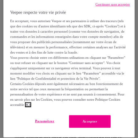
Continuer sans accepter
Comment ça marche ?
Veepee respecte votre vie privée
En acceptant, vous autorisez Veepee et ses partenaires à utiliser des traceurs (tels
que des cookies ou d'autres identifiants tels que des SDK, ci-après "Cookies") et à
traiter vos données à caractère personnel (comme vos données de navigation, de
commandes et les informations renseignées dans votre compte membre) afin de
vous proposer des publicités personnalisées (notamment sur votre écran de
Détails sur votre produit
télévision) et en mesurer la performance, effectuer certaines analyses sur l'activité
des ventes et à des fins de lutte contre la fraude.
Vous pouvez choisir entre ces différentes utilisations en cliquant sur "Paramétrer"
ou tout refuser en cliquant sur le bouton "Continuer sans accepter". Vos choix
s'appliquent uniquement sur ce navigateur et/ou terminal. Vous pouvez à tout
moment modifier vos choix en cliquant sur le lien “Paramétrer” accessible via le
Modularité contemporaine
lien "Politique de Confidentialité et protection de la Vie Privée".
Certains Cookies déposés sont également nécessaires au bon fonctionnement de
notre service tel que ceux mesurant la fréquentation ou permettant la
personnalisation de votre expérience et ne sont pas soumis à consentement. Pour
en savoir plus sur les Cookies, vous pouvez consulter notre Politique Cookies
La
table extensible CARA
conjugue lallure minérale
accessible
ICI
de la
céramique
et la solidité du
métal
dans une
silhouette graphique. Sa teinte noire apporte une
Paramétrer
Accepter
profondeur résolument tendance, tandis que son format
évolutif sadapte à tous vos moments du quotidien. Du
dîner intimiste aux repas de fête, elle compose un décor