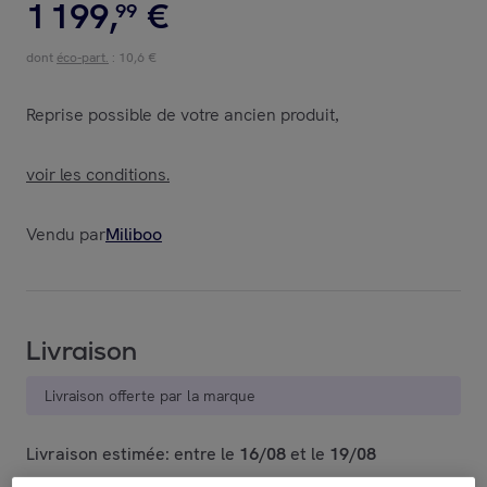
1
199
,
€
99
dont
éco-part.
: 10,6 €
Reprise possible de votre ancien produit
,
voir les conditions.
Vendu par
Miliboo
Livraison
Livraison offerte par la marque
Livraison estimée: entre le
16/08
et le
19/08