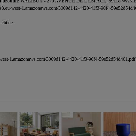
u produit
: WALIBUY - 270 AVENUE DE L'ESPACE, 59118 WAM
ide.s3.eu-west-1.amazonaws.com/3009d142-4420-41f3-90f4-59e52d54d4
e chêne
.eu-west-1.amazonaws.com/3009d142-4420-41f3-90f4-59e52d54d401.pdf