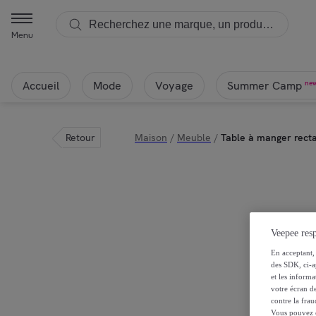
sweeek - Table à manger rectangulaire extensible bois d'hévéa et p
Menu
Accueil
Mode
Voyage
ne
Summer Camp
Retour
Maison
/
Meuble
/
Table à manger recta
Veepee resp
En acceptant, 
des SDK, ci-a
et les inform
votre écran de
contre la frau
Vous pouvez ch