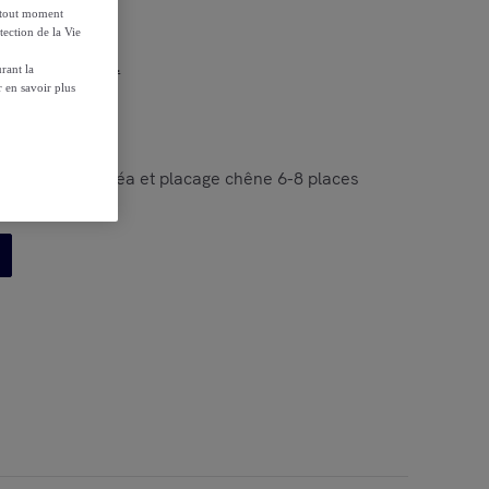
à tout moment
tection de la Vie
r les conditions.
rant la
 en savoir plus
sible bois d'hévéa et placage chêne 6-8 places