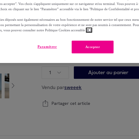
dont
éco-part.
: 6,996 €
ns accepter". Vos choix s'appliquent uniquement sur ce navigateur et/ou terminal. Vous pouvez 
hoix en cliquant sur le lien “Paramétrer” accessible via le lien "Politique de Confidentialité et pro
Reprise possible de votre ancien produit
voi
,
ies déposés sont également nécessaires au bon fonctionnement de notre service tel que ceux mesu
 ou permettant la personnalisation de votre expérience et ne sont pas soumis à consentement. Pour
es, vous pouvez consulter notre Politique Cookies accessible
ICI
Paramétrer
Accepter
Modèle :
Table à manger rectangulaire exten
ALBANE
1
Ajouter au panier
Vendu par
sweeek
Partager cet article