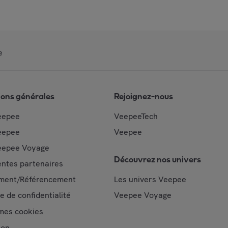
e
ions générales
Rejoignez-nous
eepee
VeepeeTech
eepee
Veepee
epee Voyage
Découvrez nos univers
ntes partenaires
ment/Référencement
Les univers Veepee
ue de confidentialité
Veepee Voyage
mes cookies
ion