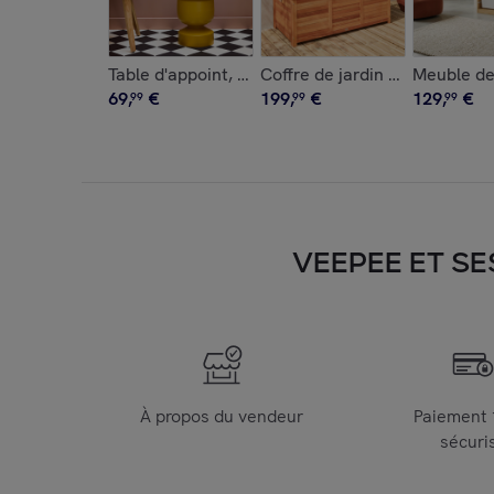
Table d'appoint, bout de canapé, table de chev
Coffre de jardin bois d'euca
Meuble de
69
,
€
199
,
€
129
,
€
99
99
99
VEEPEE ET SE
À propos du vendeur
Paiement
sécuri