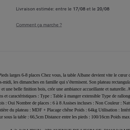
Livraison estimée: entre le
17/08
et le
20/08
Comment ça marche ?
eds larges 6-8 places Chez vous, la table Albane devient vite le cœur de 
près-midi, les dimanches en famille qui s’éternisent. Son plateau rectang
et une belle finition bois, crée une ambiance accueillante et naturelle. Al
ns et caractéristiques : Type : Table à manger extensible Type de rallo
s : Oui Nombre de places : 6 à 8 Assises incluses : Non Couleur : Nat
atière du plateau : MDF + Placage chêne Poids : 64kg Utilisation : Inté
r sous la table : 66,5cm Distance entre les pieds : 100/16cm Poids ma