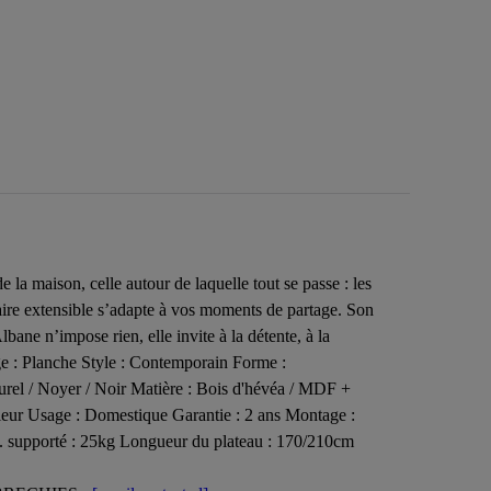
la maison, celle autour de laquelle tout se passe : les
ulaire extensible s’adapte à vos moments de partage. Son
bane n’impose rien, elle invite à la détente, à la
nge : Planche Style : Contemporain Forme :
urel / Noyer / Noir Matière : Bois d'hévéa / MDF +
rieur Usage : Domestique Garantie : 2 ans Montage :
x. supporté : 25kg Longueur du plateau : 170/210cm