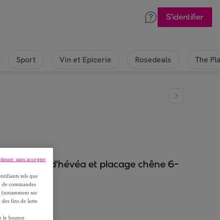
S'identifier
Sport
Vin et Epicerie
Rosedeals
The Pl
tinuer sans accepter
nsible bois d'hévéa et placage chêne 6-
ntifiants tels que
on, de commandes
es (notamment sur
 des fins de lutte
ur le bouton