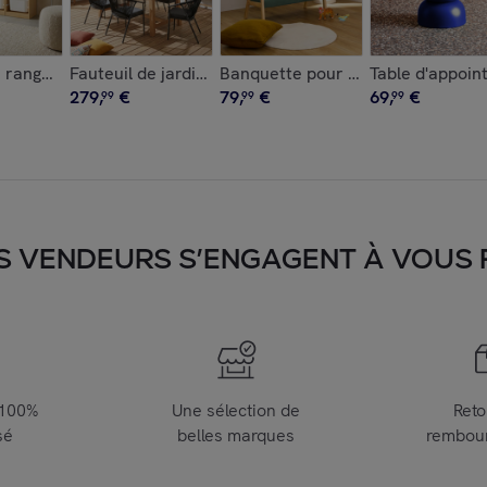
et métal Ø30,5 x H43,5cm ALMA
lyptus 200L avec vérins CAJA
 rangement enfant 4 bacs de rangement (lot de 2) SORA X2
Fauteuil de jardin empilable acier et cordes (lot de 4
Banquette pour enfant velours côt
Table d'appoin
279
,
€
79
,
€
69
,
€
99
99
99
S VENDEURS S’ENGAGENT À VOUS FA
 100%
Une sélection de
Reto
sé
belles marques
rembou