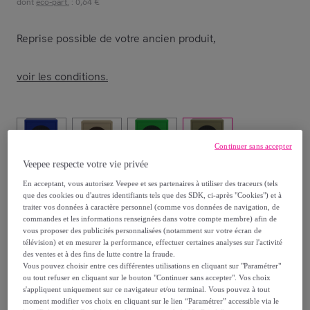
dont
éco-part.
: 0,64 €
Reprise possible de votre ancien produit
,
voir les conditions.
Continuer sans accepter
Veepee respecte votre vie privée
Bleu
Beige
Vert
Vert
En acceptant, vous autorisez Veepee et ses partenaires à utiliser des traceurs (tels
électrique
électrique
que des cookies ou d'autres identifiants tels que des SDK, ci-après "Cookies") et à
traiter vos données à caractère personnel (comme vos données de navigation, de
commandes et les informations renseignées dans votre compte membre) afin de
Vendu par
Homifab
vous proposer des publicités personnalisées (notamment sur votre écran de
télévision) et en mesurer la performance, effectuer certaines analyses sur l'activité
des ventes et à des fins de lutte contre la fraude.
Vous pouvez choisir entre ces différentes utilisations en cliquant sur "Paramétrer"
ou tout refuser en cliquant sur le bouton "Continuer sans accepter". Vos choix
s'appliquent uniquement sur ce navigateur et/ou terminal. Vous pouvez à tout
Livraison
moment modifier vos choix en cliquant sur le lien “Paramétrer” accessible via le