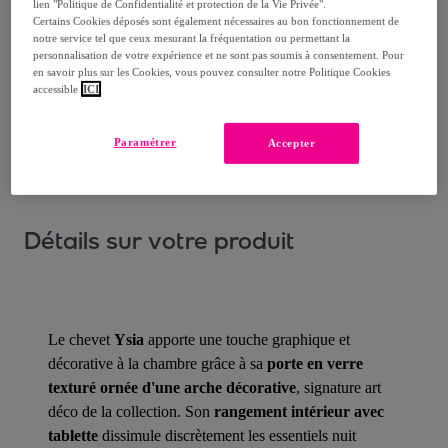
lien "Politique de Confidentialité et protection de la Vie Privée".
Livraison à partir de
25 €
Certains Cookies déposés sont également nécessaires au bon fonctionnement de
notre service tel que ceux mesurant la fréquentation ou permettant la
personnalisation de votre expérience et ne sont pas soumis à consentement. Pour
Livraison estimée: entre le
15/08
et le
18/08
en savoir plus sur les Cookies, vous pouvez consulter notre Politique Cookies
accessible
ICI
Comment ça marche ?
Paramétrer
Accepter
Détails sur votre produit
Le chevet
Ysia
apporte une touche graphique et
décorative à la chambre grâce à sa
porte en verre
texturé ornée d'une arche décorative
, signature art
déco de la collection. Son
rangement intérieur avec
tablette
dissimule discrètement les essentiels nuit