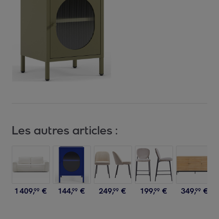
Les autres articles :
1
409
,
€
144
,
€
249
,
€
199
,
€
349
,
€
99
99
99
99
99