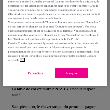
Livraison
traiter vos données à caractère personnel (comme vos données de navigation, de
commandes et les informations renseignées dans votre compte membre) afin de
vous proposer des publicités personnalisées (notamment sur votre écran de
Livraison offerte par la marque
télévision) et en mesurer la performance, effectuer certaines analyses sur l'activité
des ventes et à des fins de lutte contre la fraude.
Vous pouvez choisir entre ces différentes utilisations en cliquant sur "Paramétrer"
Livraison estimée: entre le
17/08
et le
20/08
ou tout refuser en cliquant sur le bouton "Continuer sans accepter". Vos choix
s'appliquent uniquement sur ce navigateur et/ou terminal. Vous pouvez à tout
moment modifier vos choix en cliquant sur le lien “Paramétrer” accessible via le
Comment ça marche ?
lien "Politique de Confidentialité et protection de la Vie Privée".
Certains Cookies déposés sont également nécessaires au bon fonctionnement de
notre service tel que ceux mesurant la fréquentation ou permettant la
personnalisation de votre expérience et ne sont pas soumis à consentement. Pour
en savoir plus sur les Cookies, vous pouvez consulter notre Politique Cookies
accessible
ICI
Détails sur votre produit
Paramétrer
Accepter
La
table de chevet murale NASTY
embellit l'espace
nuit !
Sans piètement, le
chevet suspendu
permet de gagner