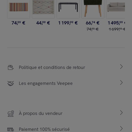
74
,
€
44
,
€
1
199
,
€
66
,
€
1
495
,
€
99
99
99
74
99
74
,
€
1
699
,
€
99
99
Politique et conditions de retour
Les engagements Veepee
À propos du vendeur
Paiement 100% sécurisé