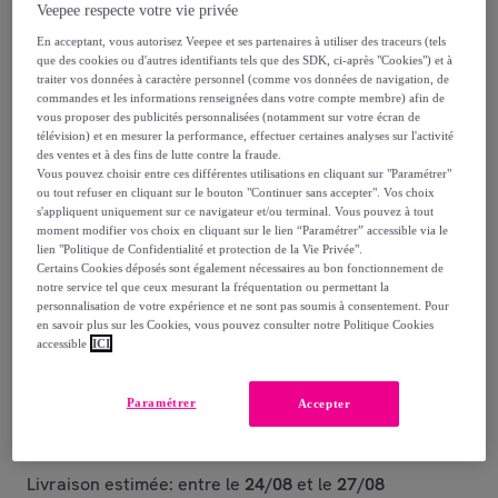
Veepee respecte votre vie privée
349
,
€
00
En acceptant, vous autorisez Veepee et ses partenaires à utiliser des traceurs (tels
-
20
%
que des cookies ou d'autres identifiants tels que des SDK, ci-après "Cookies") et à
traiter vos données à caractère personnel (comme vos données de navigation, de
dont
éco-part.
: 4,45 €
commandes et les informations renseignées dans votre compte membre) afin de
vous proposer des publicités personnalisées (notamment sur votre écran de
télévision) et en mesurer la performance, effectuer certaines analyses sur l'activité
Reprise possible de votre ancien produit
,
des ventes et à des fins de lutte contre la fraude.
Vous pouvez choisir entre ces différentes utilisations en cliquant sur "Paramétrer"
ou tout refuser en cliquant sur le bouton "Continuer sans accepter". Vos choix
voir les conditions.
s'appliquent uniquement sur ce navigateur et/ou terminal. Vous pouvez à tout
moment modifier vos choix en cliquant sur le lien “Paramétrer” accessible via le
lien "Politique de Confidentialité et protection de la Vie Privée".
Certains Cookies déposés sont également nécessaires au bon fonctionnement de
Vendu par
KARE DESIGN
notre service tel que ceux mesurant la fréquentation ou permettant la
personnalisation de votre expérience et ne sont pas soumis à consentement. Pour
en savoir plus sur les Cookies, vous pouvez consulter notre Politique Cookies
accessible
ICI
Livraison
Paramétrer
Accepter
Livraison à partir de
15 €
Livraison estimée: entre le
24/08
et le
27/08