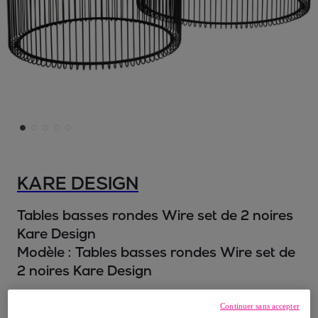
KARE DESIGN
Tables basses rondes Wire set de 2 noires
Kare Design
Modèle :
Tables basses rondes Wire set de
2 noires Kare Design
279
,
€
20
Continuer sans accepter