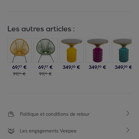
Les autres articles :
69
,
€
69
,
€
349
,
€
349
,
€
349
,
€
97
97
00
00
00
99
,
€
99
,
€
96
96
Politique et conditions de retour
Les engagements Veepee