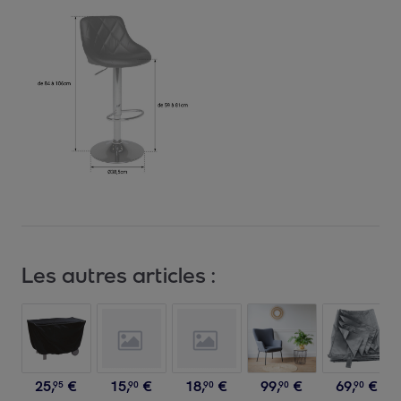
Les autres articles :
25
,
€
15
,
€
18
,
€
99
,
€
69
,
€
95
90
90
90
90