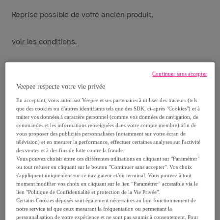
Reprise possible de votre ancien produit
,
voir les conditions.
Vendu par
Happy Garden
Continuer sans accepter
Veepee respecte votre vie privée
En acceptant, vous autorisez Veepee et ses partenaires à utiliser des traceurs (tels
que des cookies ou d'autres identifiants tels que des SDK, ci-après "Cookies") et à
traiter vos données à caractère personnel (comme vos données de navigation, de
Livraison
commandes et les informations renseignées dans votre compte membre) afin de
vous proposer des publicités personnalisées (notamment sur votre écran de
Livraison offerte par la marque
télévision) et en mesurer la performance, effectuer certaines analyses sur l'activité
des ventes et à des fins de lutte contre la fraude.
Vous pouvez choisir entre ces différentes utilisations en cliquant sur "Paramétrer"
Livraison estimée: entre le
09/08
et le
12/08
ou tout refuser en cliquant sur le bouton "Continuer sans accepter". Vos choix
s'appliquent uniquement sur ce navigateur et/ou terminal. Vous pouvez à tout
moment modifier vos choix en cliquant sur le lien “Paramétrer” accessible via le
lien "Politique de Confidentialité et protection de la Vie Privée".
Comment ça marche ?
Certains Cookies déposés sont également nécessaires au bon fonctionnement de
notre service tel que ceux mesurant la fréquentation ou permettant la
personnalisation de votre expérience et ne sont pas soumis à consentement. Pour