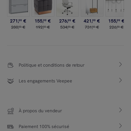
271
,
€
155
,
€
276
,
€
421
,
€
155
,
€
99
99
99
99
99
280
,
€
192
,
€
534
,
€
731
,
€
226
,
€
00
00
00
00
00
Politique et conditions de retour
Les engagements Veepee
À propos du vendeur
Paiement 100% sécurisé