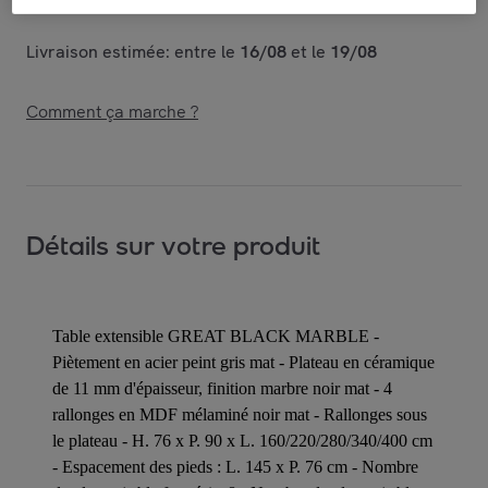
Livraison estimée: entre le
16/08
et le
19/08
Comment ça marche ?
Détails sur votre produit
Table extensible GREAT BLACK MARBLE -
Piètement en acier peint gris mat - Plateau en céramique
de 11 mm d'épaisseur, finition marbre noir mat - 4
rallonges en MDF mélaminé noir mat - Rallonges sous
le plateau - H. 76 x P. 90 x L. 160/220/280/340/400 cm
- Espacement des pieds : L. 145 x P. 76 cm - Nombre