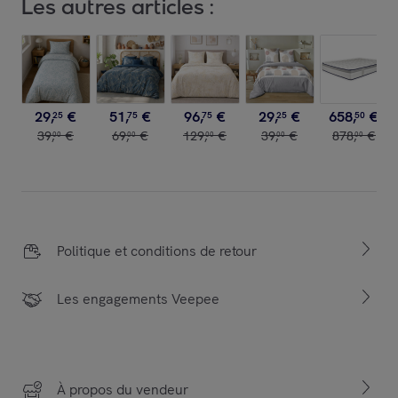
Les autres articles :
29
,
€
51
,
€
96
,
€
29
,
€
658
,
€
25
75
75
25
50
39
,
€
69
,
€
129
,
€
39
,
€
878
,
€
00
00
00
00
00
Politique et conditions de retour
Les engagements Veepee
À propos du vendeur