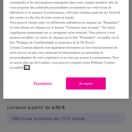
-
31
%
commandes et les informations renseignées dans votre compte membre) afin de
vous proposer des publicités personnalisées (notamment sur votre écran de
télévision) et en mesurer la performance, effectuer certaines analyses sur l'activité
des ventes et à des fins de lutte contre la fraude.
Vous pouvez choisir entre ces différentes utilisations en cliquant sur "Paramétrer"
ou tout refuser en cliquant sur le bouton "Continuer sans accepter". Vos choix
s'appliquent uniquement sur ce navigateur et/ou terminal. Vous pouvez à tout
moment modifier vos choix en cliquant sur le lien “Paramétrer” accessible via le
lien "Politique de Confidentialité et protection de la Vie Privée".
Gold
Cerise
Gris foncé
Terracotta
Gris clair
Roug
Certains Cookies déposés sont également nécessaires au bon fonctionnement de
notre service tel que ceux mesurant la fréquentation ou permettant la
personnalisation de votre expérience et ne sont pas soumis à consentement. Pour
Vendu par
OONOOK
en savoir plus sur les Cookies, vous pouvez consulter notre Politique Cookies
accessible
ICI
Paramétrer
Accepter
Livraison
Livraison à partir de
6,50 €
Offerte par la marque dès 79 € d'achat