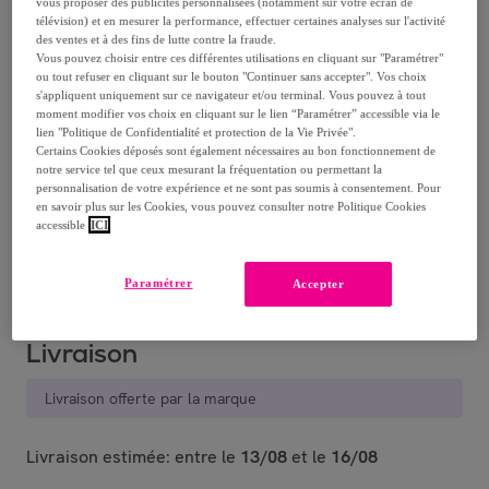
vous proposer des publicités personnalisées (notamment sur votre écran de
-
58
%
télévision) et en mesurer la performance, effectuer certaines analyses sur l'activité
des ventes et à des fins de lutte contre la fraude.
Vous pouvez choisir entre ces différentes utilisations en cliquant sur "Paramétrer"
ou tout refuser en cliquant sur le bouton "Continuer sans accepter". Vos choix
s'appliquent uniquement sur ce navigateur et/ou terminal. Vous pouvez à tout
moment modifier vos choix en cliquant sur le lien “Paramétrer” accessible via le
lien "Politique de Confidentialité et protection de la Vie Privée".
Certains Cookies déposés sont également nécessaires au bon fonctionnement de
Pêche
Gris
Ocre
Céladon
Ambre
M
notre service tel que ceux mesurant la fréquentation ou permettant la
anthracite
personnalisation de votre expérience et ne sont pas soumis à consentement. Pour
en savoir plus sur les Cookies, vous pouvez consulter notre Politique Cookies
accessible
ICI
Vendu par
BLANC AVENUE
Paramétrer
Accepter
Livraison
Livraison offerte par la marque
Livraison estimée: entre le
13/08
et le
16/08