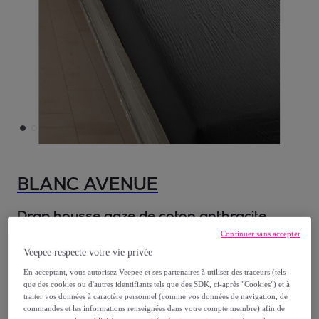
BLANC AVENUE
Drap housse gaze de coton anthracite
Continuer sans accepter
À partir de
Veepee respecte votre vie privée
28
,
€
90
En acceptant, vous autorisez Veepee et ses partenaires à utiliser des traceurs (tels
que des cookies ou d'autres identifiants tels que des SDK, ci-après "Cookies") et à
traiter vos données à caractère personnel (comme vos données de navigation, de
69
,
€
90
commandes et les informations renseignées dans votre compte membre) afin de