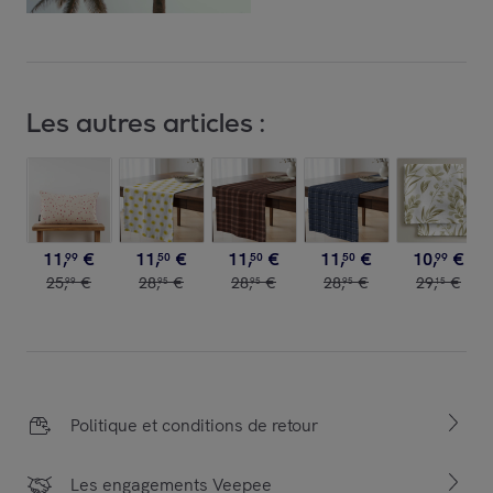
Les autres articles :
11
,
€
11
,
€
11
,
€
11
,
€
10
,
€
99
50
50
50
99
25
,
€
28
,
€
28
,
€
28
,
€
29
,
€
99
95
95
95
15
Politique et conditions de retour
Les engagements Veepee