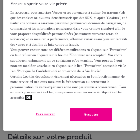
117
,
€
99
Veepee respecte votre vie privée
-
51
%
En acceptant, vous autorisez Veepee et ses partenaires à utiliser des traceurs (tels
que des cookies ou d'autres identifiants tels que des SDK, ci-après "Cookies") et à
Vendu par
Muaré
traiter vos données à caractère personnel (comme vos données de navigation, de
commandes et les informations renseignées dans votre compte membre) afin de
vous proposer des publicités personnalisées (notamment sur votre écran de
télévision) et en mesurer la performance, effectuer certaines analyses sur l'activité
des ventes et à des fins de lutte contre la fraude.
Vous pouvez choisir entre ces différentes utilisations en cliquant sur "Paramétrer"
Livraison
ou tout refuser en cliquant sur le bouton "Continuer sans accepter". Vos choix
s'appliquent uniquement sur ce navigateur et/ou terminal. Vous pouvez à tout
moment modifier vos choix en cliquant sur le lien “Paramétrer” accessible via le
Livraison à partir de
6,95 €
lien "Politique de Confidentialité et protection de la Vie Privée".
Certains Cookies déposés sont également nécessaires au bon fonctionnement de
Livraison estimée: entre le
13/08
et le
16/08
notre service tel que ceux mesurant la fréquentation ou permettant la
personnalisation de votre expérience et ne sont pas soumis à consentement. Pour
en savoir plus sur les Cookies, vous pouvez consulter notre Politique Cookies
Comment ça marche ?
accessible
ICI
Paramétrer
Accepter
Détails sur votre produit