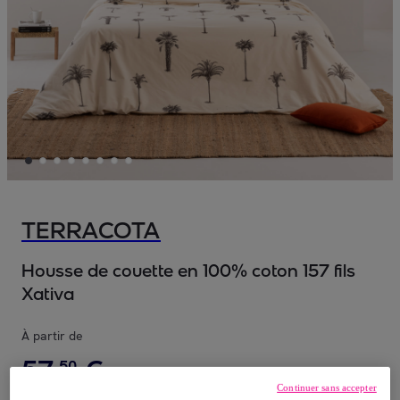
TERRACOTA
Housse de couette en 100% coton 157 fils
Xativa
À partir de
57
,
€
50
Continuer sans accepter