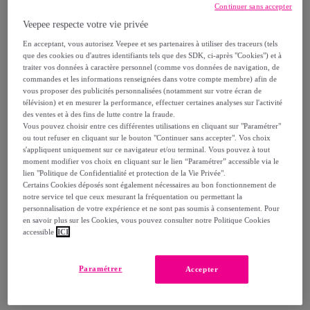
100
,
€
00
Continuer sans accepter
-
70
%
Veepee respecte votre vie privée
En acceptant, vous autorisez Veepee et ses partenaires à utiliser des traceurs (tels
Vendu par
GRUPO BC
que des cookies ou d'autres identifiants tels que des SDK, ci-après "Cookies") et à
traiter vos données à caractère personnel (comme vos données de navigation, de
commandes et les informations renseignées dans votre compte membre) afin de
vous proposer des publicités personnalisées (notamment sur votre écran de
télévision) et en mesurer la performance, effectuer certaines analyses sur l'activité
des ventes et à des fins de lutte contre la fraude.
Livraison
Vous pouvez choisir entre ces différentes utilisations en cliquant sur "Paramétrer"
ou tout refuser en cliquant sur le bouton "Continuer sans accepter". Vos choix
s'appliquent uniquement sur ce navigateur et/ou terminal. Vous pouvez à tout
Livraison à partir de
4,95 €
moment modifier vos choix en cliquant sur le lien “Paramétrer” accessible via le
lien "Politique de Confidentialité et protection de la Vie Privée".
Offerte par la marque dès 90 € d'achat
Certains Cookies déposés sont également nécessaires au bon fonctionnement de
notre service tel que ceux mesurant la fréquentation ou permettant la
personnalisation de votre expérience et ne sont pas soumis à consentement. Pour
Livraison estimée: entre le
09/08
et le
12/08
en savoir plus sur les Cookies, vous pouvez consulter notre Politique Cookies
accessible
ICI
Comment ça marche ?
Paramétrer
Accepter