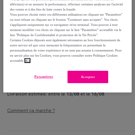
85
,
€
00
télévision) et en mesurer la performance, effectuer certaines analyses sur l'activité
-
35
%
des ventes et à des fins de lutte contre la fraude.
Vous pouvez choisir entre ces différentes utilisations en cliquant sur "Paramétrer"
ou tout refuser en cliquant sur le bouton "Continuer sans accepter". Vos choix
Vendu par
GRUPO BC
s'appliquent uniquement sur ce navigateur et/ou terminal. Vous pouvez à tout
moment modifier vos choix en cliquant sur le lien “Paramétrer” accessible via le
lien "Politique de Confidentialité et protection de la Vie Privée".
Certains Cookies déposés sont également nécessaires au bon fonctionnement de
notre service tel que ceux mesurant la fréquentation ou permettant la
personnalisation de votre expérience et ne sont pas soumis à consentement. Pour
Livraison
en savoir plus sur les Cookies, vous pouvez consulter notre Politique Cookies
accessible
ICI
Livraison à partir de
4,95 €
Paramétrer
Accepter
Offerte par la marque dès 90 € d'achat
Livraison estimée: entre le
13/08
et le
16/08
Comment ça marche ?