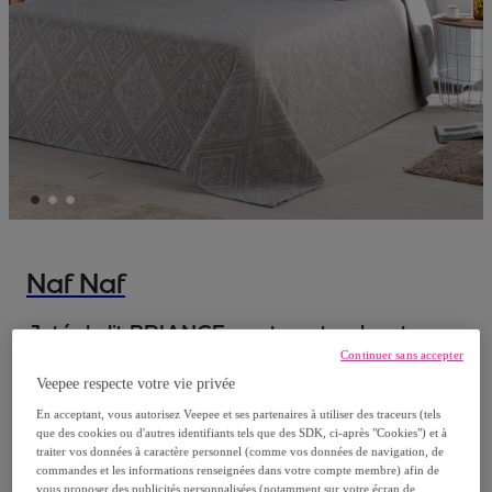
Naf Naf
Jeté de lit BRIANCE - coton et polyester -
Continuer sans accepter
gris
Veepee respecte votre vie privée
À partir de
En acceptant, vous autorisez Veepee et ses partenaires à utiliser des traceurs (tels
que des cookies ou d'autres identifiants tels que des SDK, ci-après "Cookies") et à
54
,
€
99
traiter vos données à caractère personnel (comme vos données de navigation, de
commandes et les informations renseignées dans votre compte membre) afin de
vous proposer des publicités personnalisées (notamment sur votre écran de