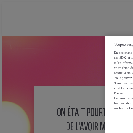
Veepee resp
En acceptant, 
des SDK, ci-a
et les inform
votre écran de
contre la frau
Vous pouvez ch
"Continuer sa
modifier vos c
Privée".
Certains Cook
fréquentation
ON ÉTAIT POURTANT SÛ
sur les Cooki
DE L'AVOIR MISE ICI !