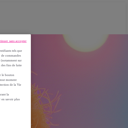
tinuer sans accepter
ntifiants tels que
on, de commandes
es (notamment sur
 des fins de lutte
ur le bouton
à tout moment
tection de la Vie
rant la
 en savoir plus