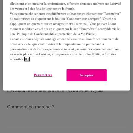
29
,
€
95
télévision) et en mesurer la performance, effectuer certaines analyses sur l'activité
-
56
%
des ventes et à des fins de lutte contre la fraude.
Vous pouvez choisir entre ces différentes utilisations en cliquant sur "Paramétrer"
ou tout refuser en cliquant sur le bouton "Continuer sans accepter". Vos choix
Vendu par
Muaré
s'appliquent uniquement sur ce navigateur et/ou terminal. Vous pouvez à tout
moment modifier vos choix en cliquant sur le lien “Paramétrer” accessible via le
Bientôt épuisé
lien "Politique de Confidentialité et protection de la Vie Privée".
Certains Cookies déposés sont également nécessaires au bon fonctionnement de
notre service tel que ceux mesurant la fréquentation ou permettant la
personnalisation de votre expérience et ne sont pas soumis à consentement. Pour
en savoir plus sur les Cookies, vous pouvez consulter notre Politique Cookies
accessible
ICI
Livraison
Paramétrer
Accepter
Livraison à partir de
6,95 €
Livraison estimée: entre le
14/08
et le
17/08
Comment ça marche ?