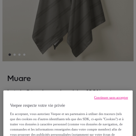
Muare
Lot de 2 torchons de cuisine 100% coton
Continuer sans accepter
Nua Marron foncÃ©
Veepee respecte votre vie privée
Modèle :
44x60 cm
En acceptant, vous autorisez Veepee et ses partenaires à utiliser des traceurs (tels
que des cookies ou d'autres identifiants tels que des SDK, ci-après "Cookies") et à
12
,
€
99
traiter vos données à caractère personnel (comme vos données de navigation, de
commandes et les informations renseignées dans votre compte membre) afin de
vous proposer des publicités personnalisées (notamment sur votre écran de