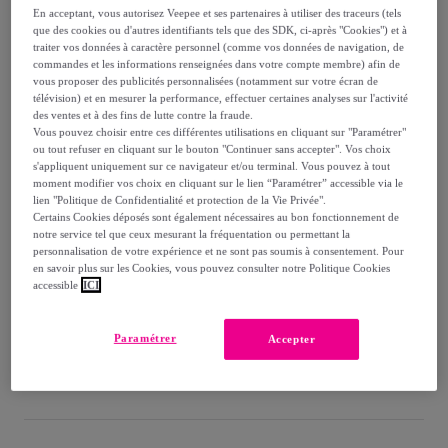
En acceptant, vous autorisez Veepee et ses partenaires à utiliser des traceurs (tels
169
,
€
que des cookies ou d'autres identifiants tels que des SDK, ci-après "Cookies") et à
00
traiter vos données à caractère personnel (comme vos données de navigation, de
-
60
%
commandes et les informations renseignées dans votre compte membre) afin de
vous proposer des publicités personnalisées (notamment sur votre écran de
Vendu par
BLANC AVENUE
télévision) et en mesurer la performance, effectuer certaines analyses sur l'activité
des ventes et à des fins de lutte contre la fraude.
Vous pouvez choisir entre ces différentes utilisations en cliquant sur "Paramétrer"
ou tout refuser en cliquant sur le bouton "Continuer sans accepter". Vos choix
s'appliquent uniquement sur ce navigateur et/ou terminal. Vous pouvez à tout
moment modifier vos choix en cliquant sur le lien “Paramétrer” accessible via le
Livraison
lien "Politique de Confidentialité et protection de la Vie Privée".
Certains Cookies déposés sont également nécessaires au bon fonctionnement de
notre service tel que ceux mesurant la fréquentation ou permettant la
Livraison offerte par la marque
personnalisation de votre expérience et ne sont pas soumis à consentement. Pour
en savoir plus sur les Cookies, vous pouvez consulter notre Politique Cookies
accessible
ICI
Livraison estimée: entre le
11/08
et le
14/08
Paramétrer
Accepter
Comment ça marche ?