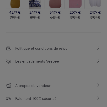
42
,
€
24
,
€
34
,
€
25
,
€
24
,
€
90
90
90
90
90
79
,
€
89
,
€
64
,
€
59
,
€
59
,
€
90
00
90
90
90
Politique et conditions de retour
Les engagements Veepee
À propos du vendeur
Paiement 100% sécurisé