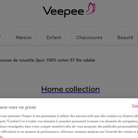
Maison
Enfant
Chaussures
Beauté
w
ousse de couette 3pcs 100% coton 57 fils odalie
Home collection
Parure housse de couette 3pcs 100
Con
ecte votre vie privée
vous autorisez Veepee et ses partenaires à utiliser des traceurs (tels que des cookies ou d'autres ide
À partir de
près "Cookies") et à traiter vos données à caractère personnel (comme vos données de navigati
58
,
€
65
ations renseignées dans votre compte membre) afin de vous proposer des publicités personnalisé
 télévision) et en mesurer la performance, effectuer certaines analyses sur l'activité des ventes et à
de.