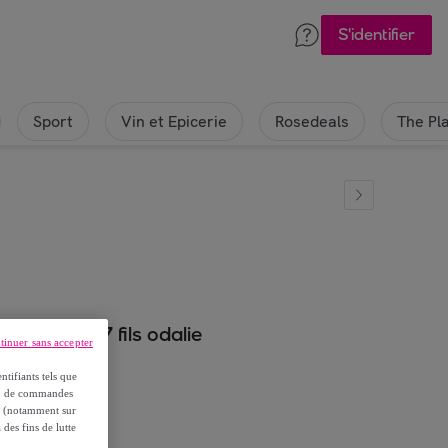
S'identifier
Sport
Vin et Epicerie
Rosedeals
The Pl
% coton 57 fils odalie
tinuer sans accepter
ntifiants tels que
on, de commandes
es (notamment sur
 des fins de lutte