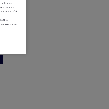
ur le bouton
à tout moment
tection de la Vie
rant la
 en savoir plus