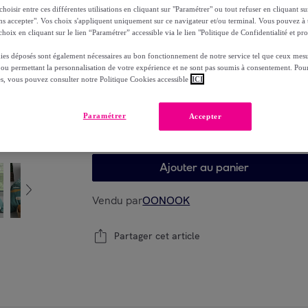
69
,
€
oisir entre ces différentes utilisations en cliquant sur "Paramétrer" ou tout refuser en cliquant s
00
ns accepter". Vos choix s'appliquent uniquement sur ce navigateur et/ou terminal. Vous pouvez 
-
15
%
hoix en cliquant sur le lien “Paramétrer” accessible via le lien "Politique de Confidentialité et pro
ies déposés sont également nécessaires au bon fonctionnement de notre service tel que ceux mesu
 ou permettant la personnalisation de votre expérience et ne sont pas soumis à consentement. Pour
es, vous pouvez consulter notre Politique Cookies accessible
ICI
Choisissez votre modèle
Paramétrer
Accepter
Choisissez votre modèle
Ajouter au panier
Vendu par
OONOOK
Partager cet article