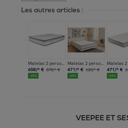
Les autres articles :
Matelas 2 personnes mousse visco - louna
Matelas 2 personnes mousse 
Matelas 2
658
,
€
471
,
€
471
,
€
50
878
,
€
00
628
,
€
00
6
00
00
-
25
%
-
25
%
-
25
%
VEEPEE ET SE