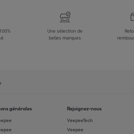
 100%
Une sélection de
Reto
sé
belles marques
rembou
e
ions générales
Rejoignez-nous
eepee
VeepeeTech
eepee
Veepee