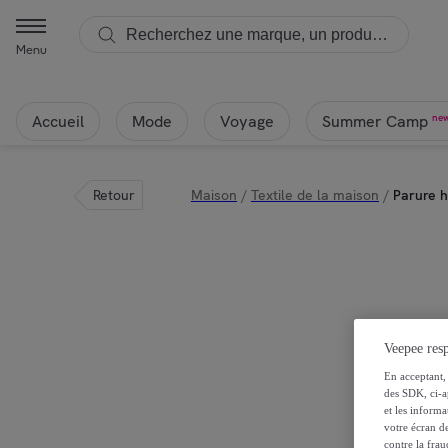
Menu
Accueil
Mode
Voyage
ne
Summer Camp
Retour
Maison
/
Textile de la maison
/
Parure h
Veepee resp
En acceptant, 
des SDK, ci-a
et les inform
votre écran de
contre la frau