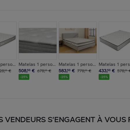
conft -regis
 personnes mousse mémoire de fme - mayeul
Matelas 1 personne mousse hr mémoire de fme - nils
Matelas 1 personne mousse hr+vi
Matelas 1 per
508
,
€
583
,
€
433
,
€
28
,
€
50
678
,
€
50
778
,
€
50
578
,
00
00
00
00
-
25
%
-
25
%
-
25
%
S VENDEURS S’ENGAGENT À VOUS FA