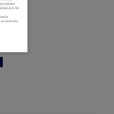
à tout moment
tection de la Vie
rant la
 en savoir plus