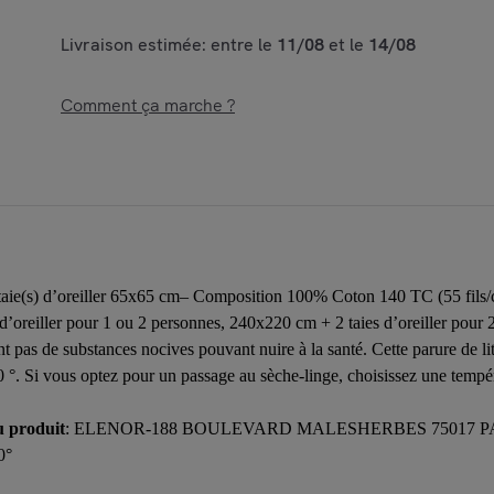
Livraison estimée: entre le
11/08
et le
14/08
Comment ça marche ?
 + taie(s) d’oreiller 65x65 cm– Composition 100% Coton 140 TC (55 fil
 d’oreiller pour 1 ou 2 personnes, 240x220 cm + 2 taies d’oreiller pour
nt pas de substances nocives pouvant nuire à la santé. Cette parure de l
°. Si vous optez pour un passage au sèche-linge, choisissez une tempéra
u produit
: ELENOR-188 BOULEVARD MALESHERBES 75017 PA
0°