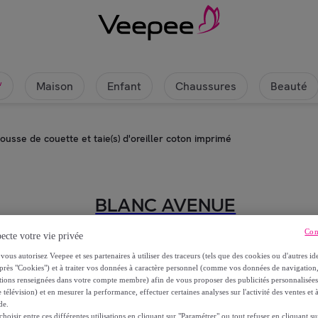
Maison
Enfant
Chaussures
Beauté
w
ousse de couette et taie(s) d'oreiller coton imprimé
BLANC AVENUE
Con
Parure housse de couette et taie(s
ecte votre vie privée
vous autorisez Veepee et ses partenaires à utiliser des traceurs (tels que des cookies ou d'autres ide
près "Cookies") et à traiter vos données à caractère personnel (comme vos données de navigati
À partir de
ations renseignées dans votre compte membre) afin de vous proposer des publicités personnalisé
29
,
€
90
 télévision) et en mesurer la performance, effectuer certaines analyses sur l'activité des ventes et à
de.
oisir entre ces différentes utilisations en cliquant sur "Paramétrer" ou tout refuser en cliquant s