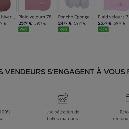
io-Ambre
oreiller "Bamboo" 100% coton imprimé.
 hiver 70 cm 0-6 mois Coton bio-Rose
Plaid velours 75X100 cm Coton bio Bois de rose
Poncho Eponge 0-24 mois Coton b
Plaid velours 
25
,
€
24
,
€
25
,
€
€
90
59
,
€
90
59
,
€
90
59
,
€
90
90
90
90
-
56
%
-
58
%
-
56
%
S VENDEURS S’ENGAGENT À VOUS FA
 100%
Une sélection de
Reto
sé
belles marques
rembou