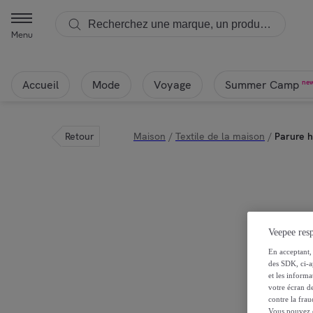
Menu
Accueil
Mode
Voyage
ne
Summer Camp
Retour
Maison
/
Textile de la maison
/
Parure h
Veepee resp
En acceptant, 
des SDK, ci-a
et les inform
votre écran de
contre la frau
Vous pouvez ch