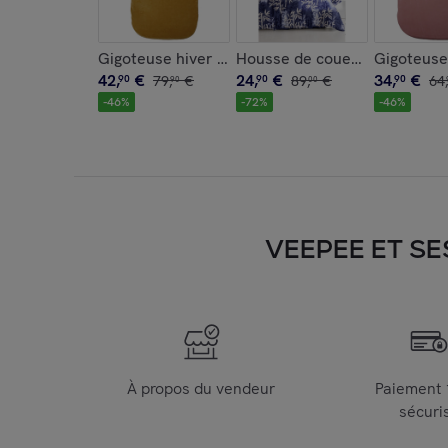
Gigoteuse hiver 85/110 cm 18/36 mois Coton b
Housse de couette + taie(s) 
Gigoteuse
42
,
€
24
,
€
34
,
€
90
79
,
€
90
89
,
€
90
64
,
90
00
-
46
%
-
72
%
-
46
%
VEEPEE ET SE
À propos du vendeur
Paiement
sécuri