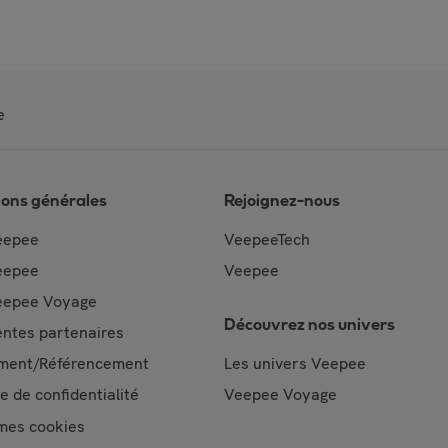
e
ions générales
Rejoignez-nous
eepee
VeepeeTech
eepee
Veepee
epee Voyage
Découvrez nos univers
ntes partenaires
ment/Référencement
Les univers Veepee
ue de confidentialité
Veepee Voyage
mes cookies