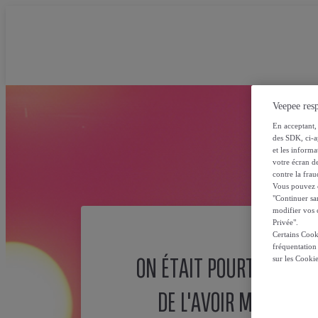
Veepee resp
En acceptant, 
des SDK, ci-a
et les inform
votre écran de
contre la frau
Vous pouvez ch
"Continuer sa
modifier vos c
Privée".
Certains Cook
fréquentation
ON ÉTAIT POURTANT SÛ
sur les Cooki
DE L'AVOIR MISE ICI !