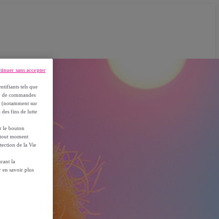
tinuer sans accepter
ntifiants tels que
on, de commandes
es (notamment sur
 des fins de lutte
ur le bouton
à tout moment
tection de la Vie
rant la
 en savoir plus