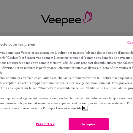
Con
ecte votre vie privée
vous autorisez Veepee et ses partenaires à utiliser des traceurs (tels que des cookies ou d'autres ide
près "Cookies") et à traiter vos données à caractère personnel (comme vos données de navigati
ations renseignées dans votre compte membre) afin de vous proposer des publicités personnalisé
 télévision) et en mesurer la performance, effectuer certaines analyses sur l'activité des ventes et à
de.
oisir entre ces différentes utilisations en cliquant sur "Paramétrer" ou tout refuser en cliquant s
ns accepter". Vos choix s'appliquent uniquement sur ce navigateur et/ou terminal. Vous pouvez 
hoix en cliquant sur le lien “Paramétrer” accessible via le lien "Politique de Confidentialité et pro
ies déposés sont également nécessaires au bon fonctionnement de notre service tel que ceux mesu
 ou permettant la personnalisation de votre expérience et ne sont pas soumis à consentement. Pour
RS
es, vous pouvez consulter notre Politique Cookies accessible
ICI
Paramétrer
Accepter