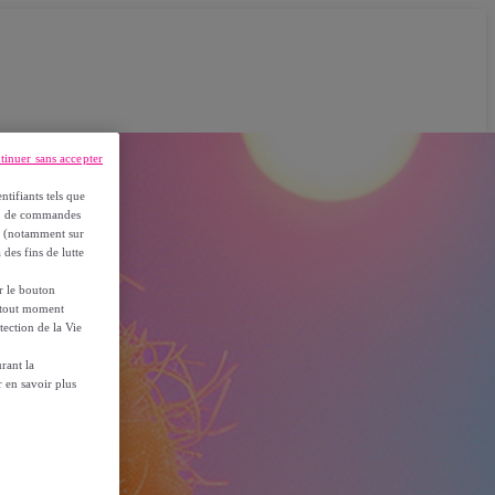
tinuer sans accepter
ntifiants tels que
on, de commandes
es (notamment sur
 des fins de lutte
ur le bouton
à tout moment
tection de la Vie
rant la
 en savoir plus