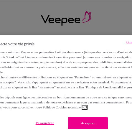
Con
ecte votre vie privée
vous autorisez Veepee et ses partenaires à utiliser des traceurs (tels que des cookies ou d'autres ide
près "Cookies") et à traiter vos données à caractère personnel (comme vos données de navigati
ations renseignées dans votre compte membre) afin de vous proposer des publicités personnalisé
 télévision) et en mesurer la performance, effectuer certaines analyses sur l'activité des ventes et à
de.
oisir entre ces différentes utilisations en cliquant sur "Paramétrer" ou tout refuser en cliquant s
ns accepter". Vos choix s'appliquent uniquement sur ce navigateur et/ou terminal. Vous pouvez 
hoix en cliquant sur le lien “Paramétrer” accessible via le lien "Politique de Confidentialité et pro
ies déposés sont également nécessaires au bon fonctionnement de notre service tel que ceux mesu
 ou permettant la personnalisation de votre expérience et ne sont pas soumis à consentement. Pour
RS
es, vous pouvez consulter notre Politique Cookies accessible
ICI
Paramétrer
Accepter