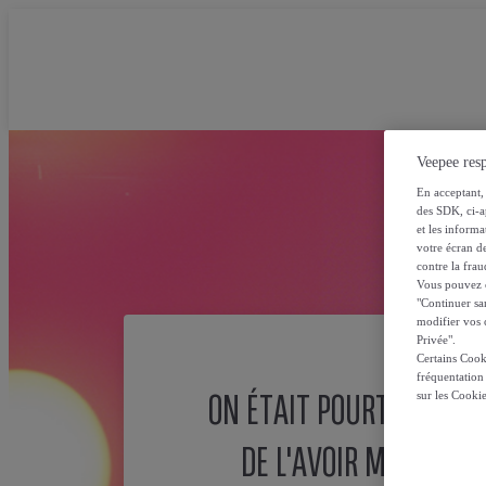
Veepee resp
En acceptant, 
des SDK, ci-a
et les inform
votre écran de
contre la frau
Vous pouvez ch
"Continuer sa
modifier vos c
Privée".
Certains Cook
fréquentation
ON ÉTAIT POURTANT SÛ
sur les Cooki
DE L'AVOIR MISE ICI !