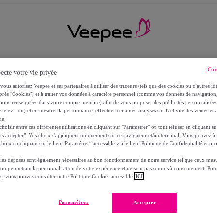
Con
ecte votre vie privée
vous autorisez Veepee et ses partenaires à utiliser des traceurs (tels que des cookies ou d'autres ide
près "Cookies") et à traiter vos données à caractère personnel (comme vos données de navigati
ations renseignées dans votre compte membre) afin de vous proposer des publicités personnalisé
 télévision) et en mesurer la performance, effectuer certaines analyses sur l'activité des ventes et à
de.
oisir entre ces différentes utilisations en cliquant sur "Paramétrer" ou tout refuser en cliquant s
ns accepter". Vos choix s'appliquent uniquement sur ce navigateur et/ou terminal. Vous pouvez 
hoix en cliquant sur le lien “Paramétrer” accessible via le lien "Politique de Confidentialité et pro
ies déposés sont également nécessaires au bon fonctionnement de notre service tel que ceux mesu
 ou permettant la personnalisation de votre expérience et ne sont pas soumis à consentement. Pour
RS
es, vous pouvez consulter notre Politique Cookies accessible
ICI
Paramétrer
Accepter