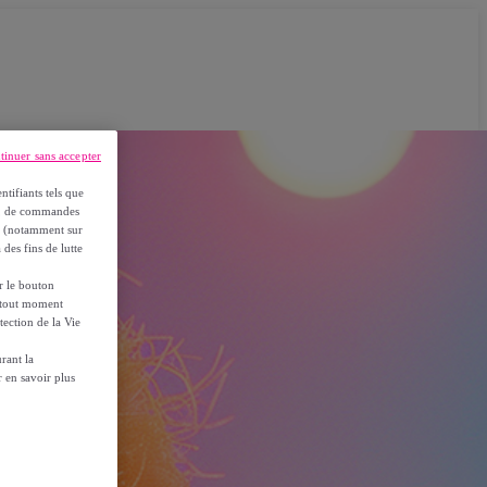
tinuer sans accepter
ntifiants tels que
on, de commandes
es (notamment sur
 des fins de lutte
ur le bouton
à tout moment
tection de la Vie
rant la
 en savoir plus