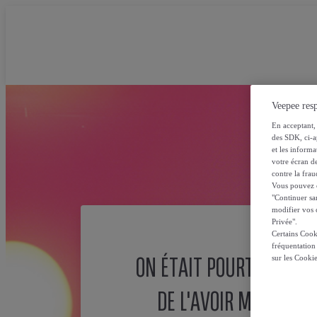
Veepee resp
En acceptant, 
des SDK, ci-a
et les inform
votre écran de
contre la frau
Vous pouvez ch
"Continuer sa
modifier vos c
Privée".
Certains Cook
fréquentation
ON ÉTAIT POURTANT SÛ
sur les Cooki
DE L'AVOIR MISE ICI !