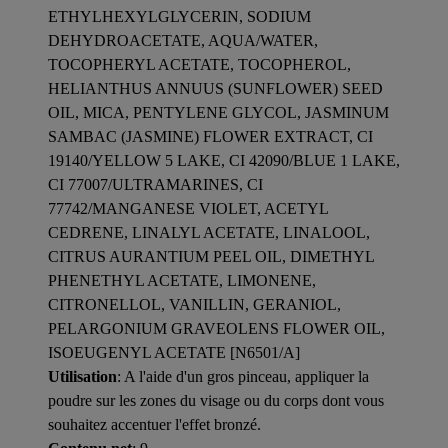
ETHYLHEXYLGLYCERIN, SODIUM
DEHYDROACETATE, AQUA/WATER,
TOCOPHERYL ACETATE, TOCOPHEROL,
HELIANTHUS ANNUUS (SUNFLOWER) SEED
OIL, MICA, PENTYLENE GLYCOL, JASMINUM
SAMBAC (JASMINE) FLOWER EXTRACT, CI
19140/YELLOW 5 LAKE, CI 42090/BLUE 1 LAKE,
CI 77007/ULTRAMARINES, CI
77742/MANGANESE VIOLET, ACETYL
CEDRENE, LINALYL ACETATE, LINALOOL,
CITRUS AURANTIUM PEEL OIL, DIMETHYL
PHENETHYL ACETATE, LIMONENE,
CITRONELLOL, VANILLIN, GERANIOL,
PELARGONIUM GRAVEOLENS FLOWER OIL,
ISOEUGENYL ACETATE [N6501/A]
Utilisation
: A l'aide d'un gros pinceau, appliquer la
poudre sur les zones du visage ou du corps dont vous
souhaitez accentuer l'effet bronzé.