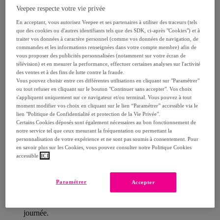
Veepee respecte votre vie privée
Description
En acceptant, vous autorisez Veepee et ses partenaires à utiliser des traceurs (tels
que des cookies ou d'autres identifiants tels que des SDK, ci-après "Cookies") et à
traiter vos données à caractère personnel (comme vos données de navigation, de
commandes et les informations renseignées dans votre compte membre) afin de
vous proposer des publicités personnalisées (notamment sur votre écran de
Cette poudre bronzante multi-usages parfumée aux
télévision) et en mesurer la performance, effectuer certaines analyses sur l'activité
notes solaires et sensuelles de l’Huile Prodigieuse®
des ventes et à des fins de lutte contre la fraude.
Vous pouvez choisir entre ces différentes utilisations en cliquant sur "Paramétrer"
révèle en un seul geste un teint naturellement hâlé toute
ou tout refuser en cliquant sur le bouton "Continuer sans accepter". Vos choix
l'année. Elle réchauffe le teint et sublime le bronzage
s'appliquent uniquement sur ce navigateur et/ou terminal. Vous pouvez à tout
moment modifier vos choix en cliquant sur le lien “Paramétrer” accessible via le
avec un résultat longue tenue. Adaptée à toutes les
lien "Politique de Confidentialité et protection de la Vie Privée".
carnations, elle apporte un effet bonne mine ensoleillée
Certains Cookies déposés sont également nécessaires au bon fonctionnement de
et uniforme, sans marquer les ridules ni les zones de
notre service tel que ceux mesurant la fréquentation ou permettant la
personnalisation de votre expérience et ne sont pas soumis à consentement. Pour
sécheresse.
en savoir plus sur les Cookies, vous pouvez consulter notre Politique Cookies
Sa texture fine et aérienne se fond parfaitement à la
accessible
ICI
peau, déposant un voile léger au rendu naturel.
Elle s’applique aussi bien sur le visage que sur le corps,
Paramétrer
Accepter
pour un hâle sur mesure. Cette poudre allie confort et
douceur pour une peau sublimée tout au long de la
journée.