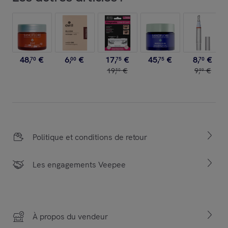
48
,
€
6
,
€
17
,
€
45
,
€
8
,
€
70
00
75
75
70
19
,
€
9
,
€
50
99
Politique et conditions de retour
Les engagements Veepee
À propos du vendeur