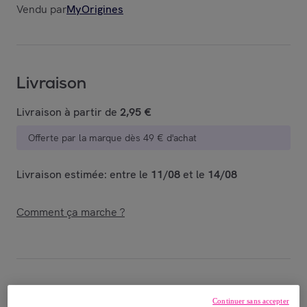
Vendu par
MyOrigines
Livraison
Livraison à partir de
2,95 €
Offerte par la marque dès 49 € d'achat
Livraison estimée: entre le
11/08
et le
14/08
Comment ça marche ?
Détails sur votre produit
Continuer sans accepter