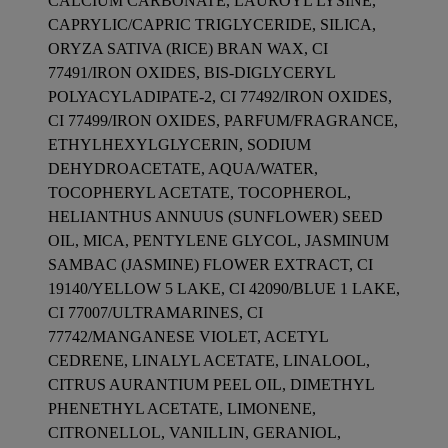
CALCIUM CARBONATE, LAUROYL LYSINE,
CAPRYLIC/CAPRIC TRIGLYCERIDE, SILICA,
ORYZA SATIVA (RICE) BRAN WAX, CI
77491/IRON OXIDES, BIS-DIGLYCERYL
POLYACYLADIPATE-2, CI 77492/IRON OXIDES,
CI 77499/IRON OXIDES, PARFUM/FRAGRANCE,
ETHYLHEXYLGLYCERIN, SODIUM
DEHYDROACETATE, AQUA/WATER,
TOCOPHERYL ACETATE, TOCOPHEROL,
HELIANTHUS ANNUUS (SUNFLOWER) SEED
OIL, MICA, PENTYLENE GLYCOL, JASMINUM
SAMBAC (JASMINE) FLOWER EXTRACT, CI
19140/YELLOW 5 LAKE, CI 42090/BLUE 1 LAKE,
CI 77007/ULTRAMARINES, CI
77742/MANGANESE VIOLET, ACETYL
CEDRENE, LINALYL ACETATE, LINALOOL,
CITRUS AURANTIUM PEEL OIL, DIMETHYL
PHENETHYL ACETATE, LIMONENE,
CITRONELLOL, VANILLIN, GERANIOL,