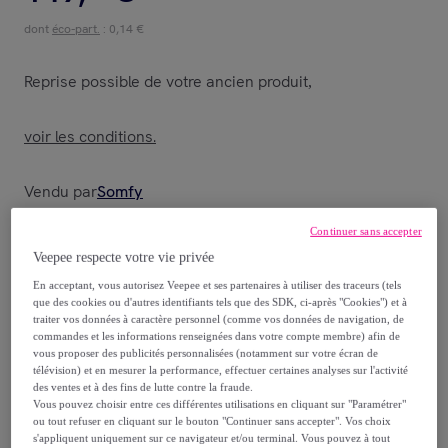
dont
éco-part.
: 0,14 €
Reprise possible de votre ancien produit
,
voir les conditions.
Vendu par
Somfy
Continuer sans accepter
Veepee respecte votre vie privée
En acceptant, vous autorisez Veepee et ses partenaires à utiliser des traceurs (tels
Livraison
que des cookies ou d'autres identifiants tels que des SDK, ci-après "Cookies") et à
traiter vos données à caractère personnel (comme vos données de navigation, de
commandes et les informations renseignées dans votre compte membre) afin de
Livraison offerte par la marque
vous proposer des publicités personnalisées (notamment sur votre écran de
télévision) et en mesurer la performance, effectuer certaines analyses sur l'activité
des ventes et à des fins de lutte contre la fraude.
Livraison estimée: entre le
12/08
et le
15/08
Vous pouvez choisir entre ces différentes utilisations en cliquant sur "Paramétrer"
ou tout refuser en cliquant sur le bouton "Continuer sans accepter". Vos choix
s'appliquent uniquement sur ce navigateur et/ou terminal. Vous pouvez à tout