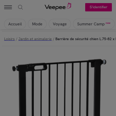
Pawhut - Barrière de sécurité chien L.75-82 x H.76 cm porte verrouilla
S'identifier
Accueil
Mode
Voyage
new
Summer Camp
Loisirs
/
Jardin et animalerie
/
Barrière de sécurité chien L.75-82 x 