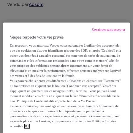
Vendu par
Aosom
Continuer sans accepter
Livraison
Veepee respecte votre vie privée
En acceptant, vous autorisez Veepee et ses partenaires à utiliser des traceurs (tels
Livraison offerte par la marque
que des cookies ou d'autres identifiants tels que des SDK, ci-après "Cookies") et à
traiter vos données à caractère personnel (comme vos données de navigation, de
commandes et les informations renseignées dans votre compte membre) afin de
Livraison estimée: entre le
12/08
et le
15/08
vous proposer des publicités personnalisées (notamment sur votre écran de
télévision) et en mesurer la performance, effectuer certaines analyses sur l'activité
des ventes et à des fins de lutte contre la fraude.
Comment ça marche ?
Vous pouvez choisir entre ces différentes utilisations en cliquant sur "Paramétrer"
ou tout refuser en cliquant sur le bouton "Continuer sans accepter". Vos choix
s'appliquent uniquement sur ce navigateur et/ou terminal. Vous pouvez à tout
moment modifier vos choix en cliquant sur le lien “Paramétrer” accessible via le
lien "Politique de Confidentialité et protection de la Vie Privée".
Certains Cookies déposés sont également nécessaires au bon fonctionnement de
notre service tel que ceux mesurant la fréquentation ou permettant la
Détails sur votre produit
personnalisation de votre expérience et ne sont pas soumis à consentement. Pour
en savoir plus sur les Cookies, vous pouvez consulter notre Politique Cookies
accessible
ICI