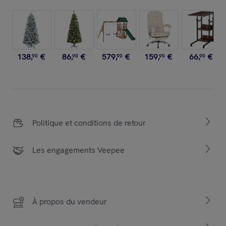
138
,
€
86
,
€
579
,
€
159
,
€
66
,
€
90
90
90
90
90
Politique et conditions de retour
Les engagements Veepee
À propos du vendeur