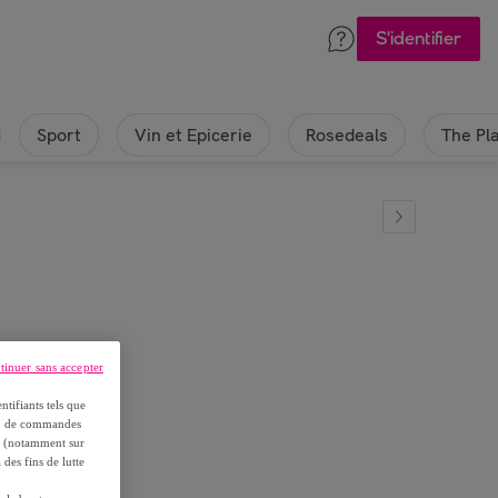
S'identifier
Sport
Vin et Epicerie
Rosedeals
The Pl
tinuer sans accepter
ntifiants tels que
on, de commandes
es (notamment sur
 des fins de lutte