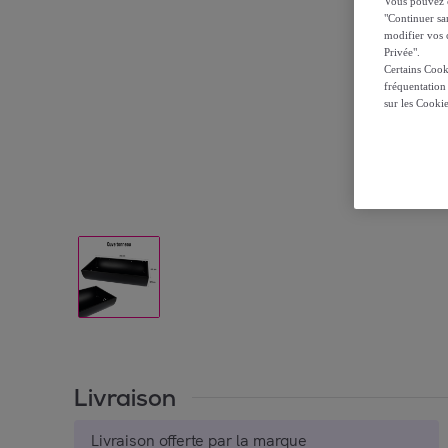
Vous pouvez ch
"Continuer sa
modifier vos c
Privée".
Certains Cook
fréquentation
sur les Cooki
Livraison
Livraison offerte par la marque