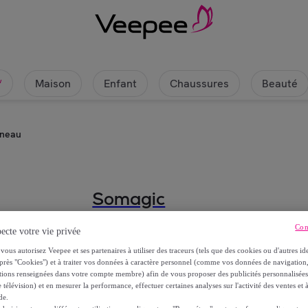
Maison
Enfant
Chaussures
Beauté
w
nneau
Somagic
Cuve tonneau
Con
ecte votre vie privée
vous autorisez Veepee et ses partenaires à utiliser des traceurs (tels que des cookies ou d'autres ide
44
,
€
près "Cookies") et à traiter vos données à caractère personnel (comme vos données de navigati
90
ations renseignées dans votre compte membre) afin de vous proposer des publicités personnalisé
 télévision) et en mesurer la performance, effectuer certaines analyses sur l'activité des ventes et à
de.