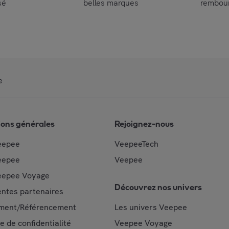
sé
belles marques
rembou
e
ions générales
Rejoignez-nous
eepee
VeepeeTech
eepee
Veepee
epee Voyage
Découvrez nos univers
ntes partenaires
ment/Référencement
Les univers Veepee
ue de confidentialité
Veepee Voyage