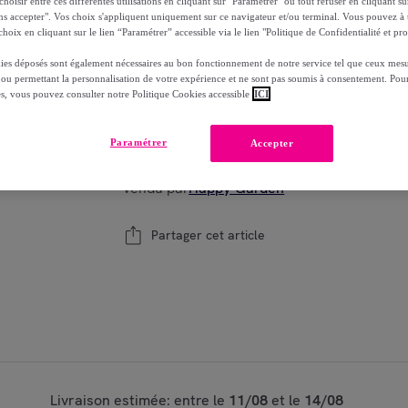
oisir entre ces différentes utilisations en cliquant sur "Paramétrer" ou tout refuser en cliquant s
Reprise possible de votre ancien produit
voi
,
ns accepter". Vos choix s'appliquent uniquement sur ce navigateur et/ou terminal. Vous pouvez 
hoix en cliquant sur le lien “Paramétrer” accessible via le lien "Politique de Confidentialité et pro
ies déposés sont également nécessaires au bon fonctionnement de notre service tel que ceux mesu
 ou permettant la personnalisation de votre expérience et ne sont pas soumis à consentement. Pour
es, vous pouvez consulter notre Politique Cookies accessible
ICI
Modèle :
Cuve tonneau
1
Ajouter au panier
Paramétrer
Accepter
Vendu par
Happy Garden
Partager cet article
Livraison estimée: entre le
11/08
et le
14/08