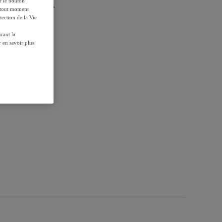
ur le bouton
r les conditions.
à tout moment
tection de la Vie
rant la
 en savoir plus