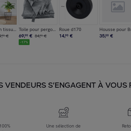
n tissu boucle gris EIRA
Toile pour pergola murale 3 × 4m FRÉJUS grise
Roue d170
Housse pour B
69
,
€
14
,
€
35
,
€
9
,
€
90
84
,
€
90
00
90
90
-
17
%
S VENDEURS S’ENGAGENT À VOUS FA
 100%
Une sélection de
Reto