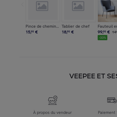
Pince de cheminée en acier peint noir
Tablier de chef
Fauteuil e
15
,
€
18
,
€
99
,
€
90
90
90
14
-
33
%
VEEPEE ET SE
À propos du vendeur
Paiement