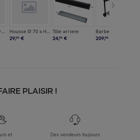
rasero Ø 85cm
Housse Ø 70 x H 80 cm pour barbecue rond
Tôle arriere
Barbecue au charbo
29
,
€
24
,
€
209
,
€
90
90
90
IRE PLAISIR !
urs et
Des vendeurs toujours