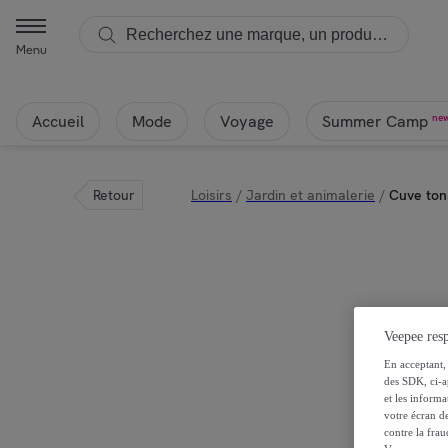
Menu
Accueil
Mode
Voyage
ne
Summer Camp
Retour
Loisirs
/
Jardin et animalerie
/
Cuve to
Veepee resp
En acceptant, 
des SDK, ci-a
et les inform
votre écran de
contre la frau