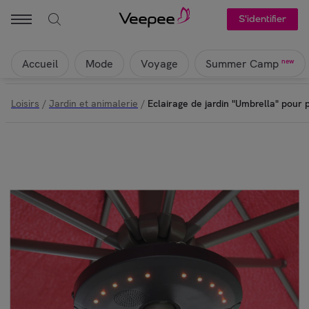
S'identifier
Accueil
Mode
Voyage
new
Summer Camp
Loisirs
/
Jardin et animalerie
/
Eclairage de jardin "Umbrella" pour 