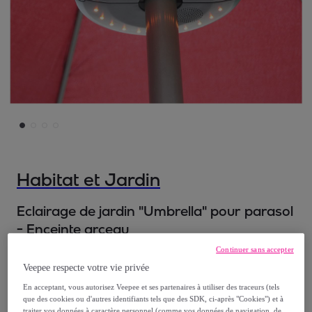
Habitat et Jardin
Eclairage de jardin "Umbrella" pour parasol
- Enceinte arceau
Modèle :
Eclairage de jardin "Umbrella"
Continuer sans accepter
pour parasol - Enceinte arceau
Veepee respecte votre vie privée
En acceptant, vous autorisez Veepee et ses partenaires à utiliser des traceurs (tels
30
,
€
00
que des cookies ou d'autres identifiants tels que des SDK, ci-après "Cookies") et à
traiter vos données à caractère personnel (comme vos données de navigation, de