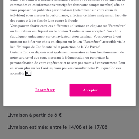
commandes et les informations renseignées dans votre compte membre) afin de
34
,
€
88
vous proposer des publicités personnalisées (notamment sur votre écran de
télévision) et en mesurer la performance, effectuer certaines analyses sur l'activité
-
13
%
des ventes et à des fins de lutte contre la fraude.
Vous pouvez choisir entre ces différentes utilisations en cliquant sur "Paramétrer"
ou tout refuser en cliquant sur le bouton "Continuer sans accepter". Vos choix
Reprise possible de votre ancien produit
,
s'appliquent uniquement sur ce navigateur et/ou terminal. Vous pouvez à tout
moment modifier vos choix en cliquant sur le lien “Paramétrer” accessible via le
lien "Politique de Confidentialité et protection de la Vie Privée".
voir les conditions.
Certains Cookies déposés sont également nécessaires au bon fonctionnement de
notre service tel que ceux mesurant la fréquentation ou permettant la
personnalisation de votre expérience et ne sont pas soumis à consentement. Pour
Vendu par
Habitat et Jardin
en savoir plus sur les Cookies, vous pouvez consulter notre Politique Cookies
accessible
ICI
Paramétrer
Accepter
Livraison
Livraison à partir de
6 €
Livraison estimée: entre le
14/08
et le
17/08