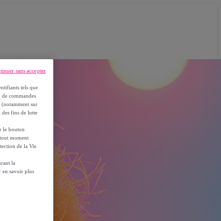
tinuer sans accepter
ntifiants tels que
on, de commandes
es (notamment sur
 des fins de lutte
ur le bouton
à tout moment
tection de la Vie
rant la
 en savoir plus