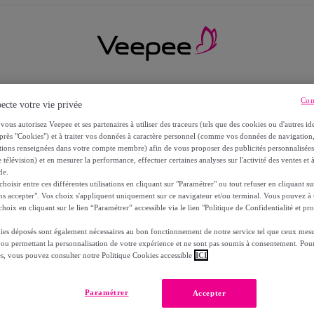
Con
ecte votre vie privée
vous autorisez Veepee et ses partenaires à utiliser des traceurs (tels que des cookies ou d'autres ide
près "Cookies") et à traiter vos données à caractère personnel (comme vos données de navigati
ations renseignées dans votre compte membre) afin de vous proposer des publicités personnalisé
 télévision) et en mesurer la performance, effectuer certaines analyses sur l'activité des ventes et à
de.
oisir entre ces différentes utilisations en cliquant sur "Paramétrer" ou tout refuser en cliquant s
ns accepter". Vos choix s'appliquent uniquement sur ce navigateur et/ou terminal. Vous pouvez 
hoix en cliquant sur le lien “Paramétrer” accessible via le lien "Politique de Confidentialité et pro
ies déposés sont également nécessaires au bon fonctionnement de notre service tel que ceux mesu
 ou permettant la personnalisation de votre expérience et ne sont pas soumis à consentement. Pour
RS
es, vous pouvez consulter notre Politique Cookies accessible
ICI
Paramétrer
Accepter