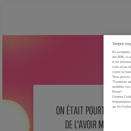
Veepee resp
En acceptant, 
des SDK, ci-a
et les inform
votre écran de
contre la frau
Vous pouvez ch
"Continuer sa
modifier vos c
Privée".
Certains Cook
fréquentation
ON ÉTAIT POURTANT SÛ
sur les Cooki
DE L'AVOIR MISE ICI !