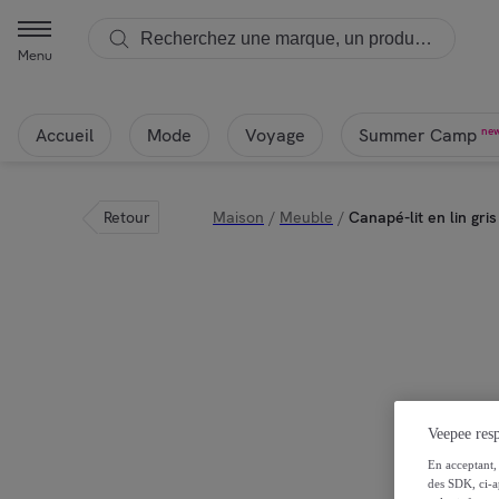
Menu
Accueil
Mode
Voyage
ne
Summer Camp
Retour
Maison
/
Meuble
/
Canapé-lit en lin gr
Veepee resp
En acceptant, 
des SDK, ci-a