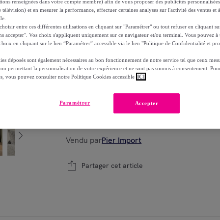
ations renseignées dans votre compte membre) afin de vous proposer des publicités personnalisé
-
58
%
 télévision) et en mesurer la performance, effectuer certaines analyses sur l'activité des ventes et à
dont
éco-part.
: 10,84 €
de.
oisir entre ces différentes utilisations en cliquant sur "Paramétrer" ou tout refuser en cliquant s
ns accepter". Vos choix s'appliquent uniquement sur ce navigateur et/ou terminal. Vous pouvez 
Reprise possible de votre ancien produit
voi
,
hoix en cliquant sur le lien “Paramétrer” accessible via le lien "Politique de Confidentialité et pro
ies déposés sont également nécessaires au bon fonctionnement de notre service tel que ceux mesu
 ou permettant la personnalisation de votre expérience et ne sont pas soumis à consentement. Pour
es, vous pouvez consulter notre Politique Cookies accessible
ICI
Modèle :
Canapé-lit en lin gris chiné, 2 pe
Paramétrer
Accepter
1
Ajouter au panier
Vendu par
Pier Import
Partager cet article