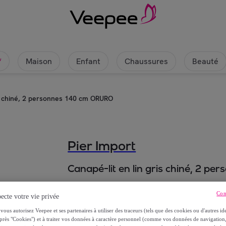
Maison
Enfant
Chaussures
Beauté
w
is chiné, 2 personnes 140 cm ORURO
Pier Import
Canapé-lit en lin gris chiné, 2 
495
,
€
00
Con
ecte votre vie privée
vous autorisez Veepee et ses partenaires à utiliser des traceurs (tels que des cookies ou d'autres ide
1
199
,
€
00
près "Cookies") et à traiter vos données à caractère personnel (comme vos données de navigati