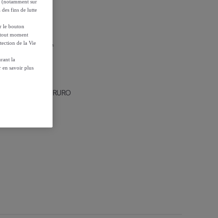
es (notamment sur
 des fins de lutte
ur le bouton
à tout moment
r les conditions.
tection de la Vie
rant la
 en savoir plus
rsonnes 140 cm ORURO