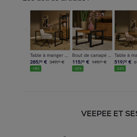
Table à manger bois métal 160 cm MILORA
Bout de canapé bois métal 
Table à m
285
,
€
115
,
€
519
,
€
00
349
,
€
00
149
,
€
00
6
00
00
-
18
%
-
22
%
-
23
%
VEEPEE ET SE