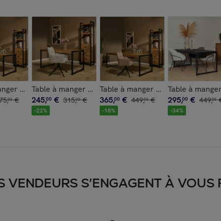
MILORA
anger bois métal 220 cm MILORA
Table à manger bois métal 140 cm MILORA
Table à manger bois métal 200 c
Table à manger
245
,
€
365
,
€
295
,
€
75
,
€
00
315
,
€
00
449
,
€
00
449
,
00
00
00
00
-
22
%
-
18
%
-
34
%
S VENDEURS S’ENGAGENT À VOUS FA