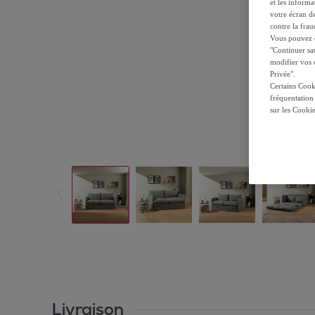
et les inform
votre écran de
contre la frau
Vous pouvez ch
"Continuer sa
modifier vos c
Privée".
Certains Cook
fréquentation
sur les Cooki
Livraison