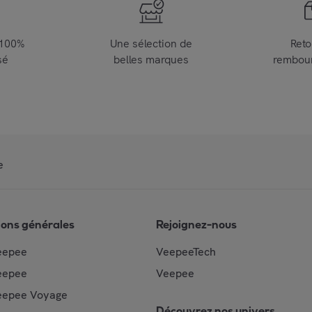
 100%
Une sélection de
Reto
sé
belles marques
rembou
e
ions générales
Rejoignez-nous
eepee
VeepeeTech
eepee
Veepee
epee Voyage
Découvrez nos univers