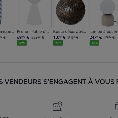
anche élégante en magnésie
mique tube à damier
Prune – Table d’appoint design en magnésie blanc im
Boule décorative en résine effet b
Lampe à poser 
69
,
€
13
,
€
24
,
€
€
99
229
,
€
99
34
,
€
99
79
,
€
00
00
00
00
-
69
%
-
58
%
-
68
%
S VENDEURS S’ENGAGENT À VOUS FA