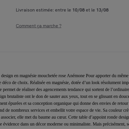
Livraison estimée: entre le
10/08
et le
13/08
Comment ça marche ?
re design en magnésie mouchetée rose Anémone Pour apporter du même co
 déco de choix. Réalisée en magnésie, dotée d’un look résolument impar
lle permet de réaliser des agencements tendance qui sortent de l’ordina
design brutaliste ont le don de sauter aux yeux, tout en se glissant en d
ent épurées et sa conception organique qui donne des envies de retour au
d de nombreux services et embellit votre espace de vie. Sa couleur crèm
 associer, elle met du baume au cœur. Cette table d’appoint ronde desi
t une évidence dans un décor moderne ou minimaliste. Mais précisément, s