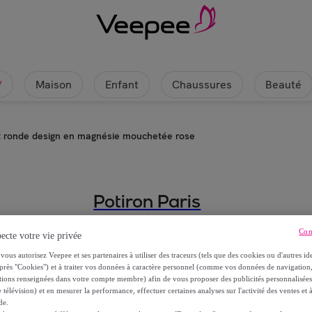
Maison
Enfant
Chaussures
Beauté
w
nt ronde design en magnésie mouchetée rose
Potiron Paris
Petite table d’appoint ronde des
Con
ecte votre vie privée
vous autorisez Veepee et ses partenaires à utiliser des traceurs (tels que des cookies ou d'autres ide
34
,
€
99
près "Cookies") et à traiter vos données à caractère personnel (comme vos données de navigati
ations renseignées dans votre compte membre) afin de vous proposer des publicités personnalisé
 télévision) et en mesurer la performance, effectuer certaines analyses sur l'activité des ventes et à
69
,
€
00
de.