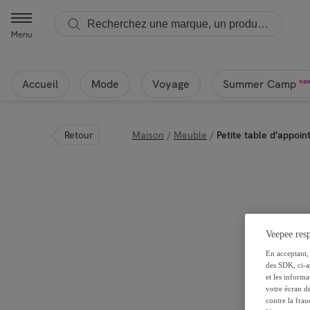
Menu
Accueil
Mode
Voyage
ne
Summer Camp
Retour
Maison
/
Meuble
/
Petite table d’appoi
Veepee resp
En acceptant, 
des SDK, ci-a
et les inform
votre écran de
contre la frau