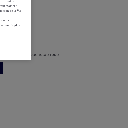
ur le bouton
à tout moment
tection de la Vie
rant la
r les conditions.
 en savoir plus
n en magnésie mouchetée rose