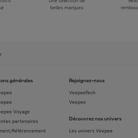
 100%
Une sélection de
Reto
sé
belles marques
rembou
e
ions générales
Rejoignez-nous
eepee
VeepeeTech
eepee
Veepee
epee Voyage
Découvrez nos univers
ntes partenaires
ment/Référencement
Les univers Veepee