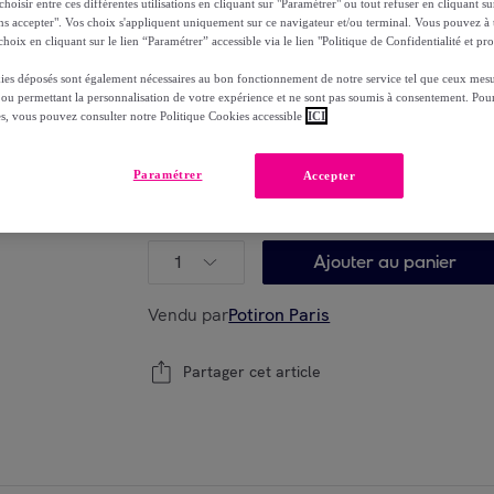
oisir entre ces différentes utilisations en cliquant sur "Paramétrer" ou tout refuser en cliquant s
-
49
%
ns accepter". Vos choix s'appliquent uniquement sur ce navigateur et/ou terminal. Vous pouvez 
dont
éco-part.
: 0,58 €
hoix en cliquant sur le lien “Paramétrer” accessible via le lien "Politique de Confidentialité et pro
ies déposés sont également nécessaires au bon fonctionnement de notre service tel que ceux mesu
Reprise possible de votre ancien produit
voi
,
 ou permettant la personnalisation de votre expérience et ne sont pas soumis à consentement. Pour
es, vous pouvez consulter notre Politique Cookies accessible
ICI
Paramétrer
Accepter
Modèle :
Petite table d’appoint ronde desig
1
Ajouter au panier
Vendu par
Potiron Paris
Partager cet article