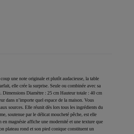
up une note originale et plutôt audacieuse, la table
fait, elle crée la surprise. Seule ou combinée avec sa
ire. Dimensions Diamètre : 25 cm Hauteur totale : 40 cm
ouceur dans n’importe quel espace de la maison. Vous
x sources. Elle réunit dès lors tous les ingrédients du
e, soutenue par le délicat moucheté pêche, est elle
gn en magnésie affiche une modernité et une texture que
on plateau rond et son pied conique constituent un