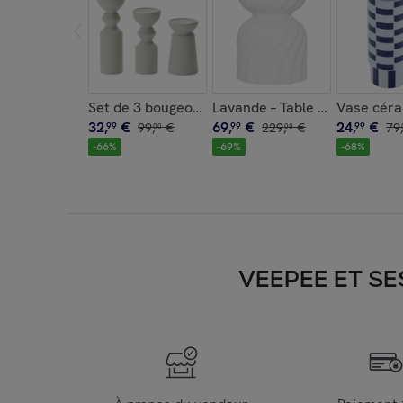
Set de 3 bougeoirs céramique design
Lavande – Table d’appoint bl
Vase céra
32
,
€
69
,
€
24
,
€
99
99
,
€
99
229
,
€
99
79
,
00
00
-
66
%
-
69
%
-
68
%
VEEPEE ET SE