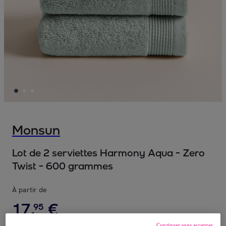
Monsun
Lot de 2 serviettes Harmony Aqua - Zero
Twist - 600 grammes
À partir de
17
,
€
95
Continuer sans accepter