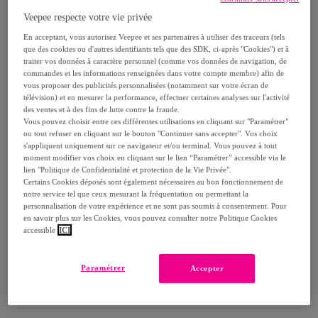
20
,
€
00
Veepee respecte votre vie privée
-
10
%
En acceptant, vous autorisez Veepee et ses partenaires à utiliser des traceurs (tels
Vendu par
ÉTHÉRÉ
que des cookies ou d'autres identifiants tels que des SDK, ci-après "Cookies") et à
traiter vos données à caractère personnel (comme vos données de navigation, de
commandes et les informations renseignées dans votre compte membre) afin de
vous proposer des publicités personnalisées (notamment sur votre écran de
télévision) et en mesurer la performance, effectuer certaines analyses sur l'activité
des ventes et à des fins de lutte contre la fraude.
Livraison
Vous pouvez choisir entre ces différentes utilisations en cliquant sur "Paramétrer"
ou tout refuser en cliquant sur le bouton "Continuer sans accepter". Vos choix
s'appliquent uniquement sur ce navigateur et/ou terminal. Vous pouvez à tout
Livraison à partir de
5,95 €
moment modifier vos choix en cliquant sur le lien “Paramétrer” accessible via le
lien "Politique de Confidentialité et protection de la Vie Privée".
Offerte par la marque dès 60 € d'achat
Certains Cookies déposés sont également nécessaires au bon fonctionnement de
notre service tel que ceux mesurant la fréquentation ou permettant la
personnalisation de votre expérience et ne sont pas soumis à consentement. Pour
Livraison estimée: entre le
11/08
et le
14/08
en savoir plus sur les Cookies, vous pouvez consulter notre Politique Cookies
accessible
ICI
Comment ça marche ?
Paramétrer
Accepter