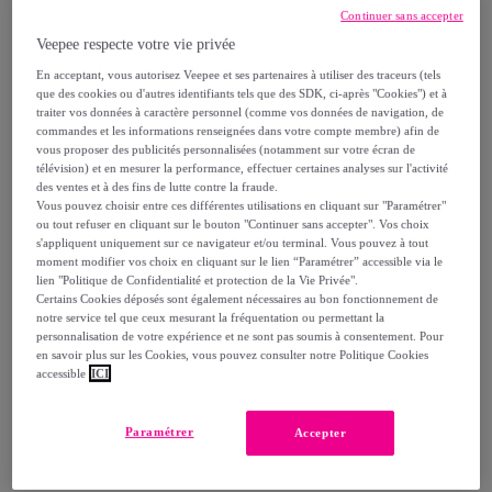
89
,
€
00
Continuer sans accepter
-
53
%
Veepee respecte votre vie privée
Vendu par
ÉTHÉRÉ
En acceptant, vous autorisez Veepee et ses partenaires à utiliser des traceurs (tels
que des cookies ou d'autres identifiants tels que des SDK, ci-après "Cookies") et à
traiter vos données à caractère personnel (comme vos données de navigation, de
commandes et les informations renseignées dans votre compte membre) afin de
vous proposer des publicités personnalisées (notamment sur votre écran de
télévision) et en mesurer la performance, effectuer certaines analyses sur l'activité
Livraison
des ventes et à des fins de lutte contre la fraude.
Vous pouvez choisir entre ces différentes utilisations en cliquant sur "Paramétrer"
ou tout refuser en cliquant sur le bouton "Continuer sans accepter". Vos choix
Livraison à partir de
5,95 €
s'appliquent uniquement sur ce navigateur et/ou terminal. Vous pouvez à tout
moment modifier vos choix en cliquant sur le lien “Paramétrer” accessible via le
Offerte par la marque dès 60 € d'achat
lien "Politique de Confidentialité et protection de la Vie Privée".
Certains Cookies déposés sont également nécessaires au bon fonctionnement de
notre service tel que ceux mesurant la fréquentation ou permettant la
Livraison estimée: entre le
12/08
et le
15/08
personnalisation de votre expérience et ne sont pas soumis à consentement. Pour
en savoir plus sur les Cookies, vous pouvez consulter notre Politique Cookies
accessible
ICI
Comment ça marche ?
Paramétrer
Accepter