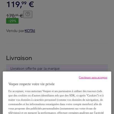
119
,
€
99
170
,
€
00
-
29
%
Vendu par
KOTAI
Livraison
Livraison offerte par la marque
Continuer sans accepter
Livraison estimée: entre le
10/08
et le
13/08
Veepee respecte votre vie privée
En acceptant, vous autorisez Veepee et ses partenaires à utiliser des traceurs (tels
Comment ça marche ?
que des cookies ou d'autres identifiants tels que des SDK, ci-après "Cookies") et à
traiter vos données à caractère personnel (comme vos données de navigation, de
commandes et les informations renseignées dans votre compte membre) afin de
vous proposer des publicités personnalisées (notamment sur votre écran de
télévision) et en mesurer la performance, effectuer certaines analyses sur l'activité