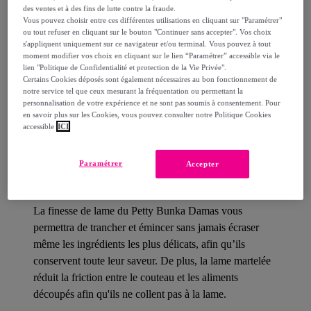
des ventes et à des fins de lutte contre la fraude.
Vous pouvez choisir entre ces différentes utilisations en cliquant sur "Paramétrer"
Détails sur votre produit
ou tout refuser en cliquant sur le bouton "Continuer sans accepter". Vos choix
s'appliquent uniquement sur ce navigateur et/ou terminal. Vous pouvez à tout
moment modifier vos choix en cliquant sur le lien “Paramétrer” accessible via le
lien "Politique de Confidentialité et protection de la Vie Privée".
Certains Cookies déposés sont également nécessaires au bon fonctionnement de
notre service tel que ceux mesurant la fréquentation ou permettant la
personnalisation de votre expérience et ne sont pas soumis à consentement. Pour
Le Petty est un couteau universel très utilisé en cuisine ;
en savoir plus sur les Cookies, vous pouvez consulter notre Politique Cookies
plus maniable et léger qu'un Kiritsuke ou un Gyuto ais
accessible
ICI
plus grand qu'un couteau d'office, il permet d'effectuer
de nombreuses découpes de précision.
Paramétrer
Accepter
La finesse de lame du Petty Bunka Damas vous
permettra de trancher et émincer sans jamais écraser
même les ingrédients les plus délicats, afin qu’ils
conservent toute leur saveur. De plus, la lame martelée
réduit la friction entre le couteau et les aliments
découpés afin qu'ils ne collent pas à la lame.