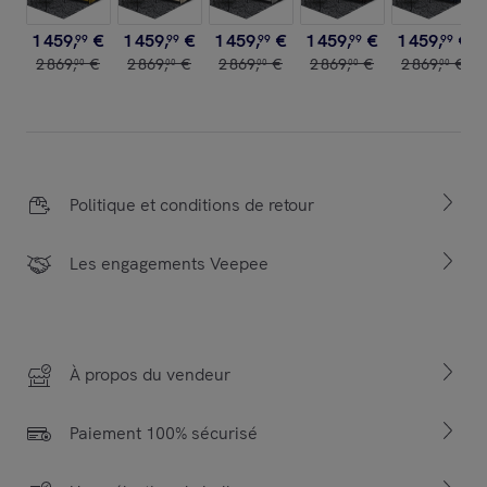
1
459
,
€
1
459
,
€
1
459
,
€
1
459
,
€
1
459
,
€
99
99
99
99
99
2
869
,
€
2
869
,
€
2
869
,
€
2
869
,
€
2
869
,
€
00
00
00
00
00
Politique et conditions de retour
Les engagements Veepee
À propos du vendeur
Paiement 100% sécurisé