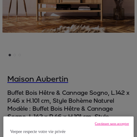
Maison Aubertin
Buffet Bois Hêtre & Cannage Sogno, L.142 x
P.46 x H.101 cm, Style Bohème Naturel
Modèle :
Buffet Bois Hêtre & Cannage
Sogno, L.142 x P.46 x H.101 cm, Style
Bohème Naturel
Continuer sans accepter
Veepee respecte votre vie privée