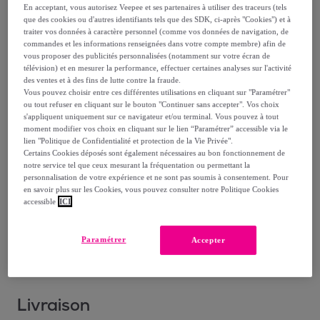
806
,
€
99
En acceptant, vous autorisez Veepee et ses partenaires à utiliser des traceurs (tels
que des cookies ou d'autres identifiants tels que des SDK, ci-après "Cookies") et à
traiter vos données à caractère personnel (comme vos données de navigation, de
1
379
,
€
00
commandes et les informations renseignées dans votre compte membre) afin de
vous proposer des publicités personnalisées (notamment sur votre écran de
-
41
%
télévision) et en mesurer la performance, effectuer certaines analyses sur l'activité
dont
éco-part.
: 7 €
des ventes et à des fins de lutte contre la fraude.
Vous pouvez choisir entre ces différentes utilisations en cliquant sur "Paramétrer"
ou tout refuser en cliquant sur le bouton "Continuer sans accepter". Vos choix
Reprise possible de votre ancien produit
,
s'appliquent uniquement sur ce navigateur et/ou terminal. Vous pouvez à tout
moment modifier vos choix en cliquant sur le lien “Paramétrer” accessible via le
lien "Politique de Confidentialité et protection de la Vie Privée".
voir les conditions.
Certains Cookies déposés sont également nécessaires au bon fonctionnement de
notre service tel que ceux mesurant la fréquentation ou permettant la
personnalisation de votre expérience et ne sont pas soumis à consentement. Pour
en savoir plus sur les Cookies, vous pouvez consulter notre Politique Cookies
Vendu par
MAISON AUBERTIN
accessible
ICI
Dernier produit
Paramétrer
Accepter
Livraison