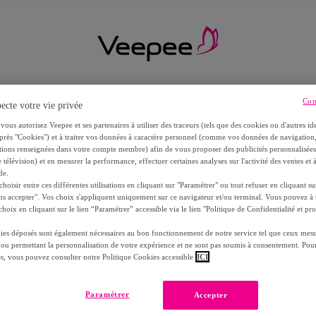
Con
ecte votre vie privée
vous autorisez Veepee et ses partenaires à utiliser des traceurs (tels que des cookies ou d'autres ide
près "Cookies") et à traiter vos données à caractère personnel (comme vos données de navigati
ations renseignées dans votre compte membre) afin de vous proposer des publicités personnalisé
 télévision) et en mesurer la performance, effectuer certaines analyses sur l'activité des ventes et à
de.
oisir entre ces différentes utilisations en cliquant sur "Paramétrer" ou tout refuser en cliquant s
ns accepter". Vos choix s'appliquent uniquement sur ce navigateur et/ou terminal. Vous pouvez 
hoix en cliquant sur le lien “Paramétrer” accessible via le lien "Politique de Confidentialité et pro
ies déposés sont également nécessaires au bon fonctionnement de notre service tel que ceux mesu
 ou permettant la personnalisation de votre expérience et ne sont pas soumis à consentement. Pour
RS
es, vous pouvez consulter notre Politique Cookies accessible
ICI
Paramétrer
Accepter