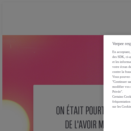
Veepee resp
En acceptant, 
des SDK, ci-a
et les inform
votre écran de
contre la frau
Vous pouvez ch
"Continuer sa
modifier vos c
Privée".
Certains Cook
fréquentation
ON ÉTAIT POURTANT SÛ
sur les Cooki
DE L'AVOIR MISE ICI !