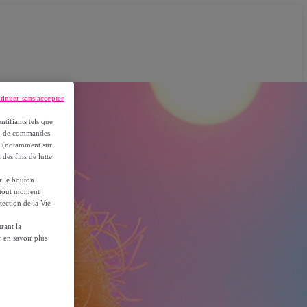
tinuer sans accepter
ntifiants tels que
on, de commandes
es (notamment sur
 des fins de lutte
ur le bouton
à tout moment
tection de la Vie
rant la
 en savoir plus